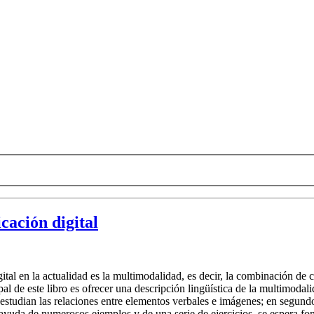
cación digital
gital en la actualidad es la multimodalidad, es decir, la combinación d
pal de este libro es ofrecer una descripción lingüística de la multimodali
estudian las relaciones entre elementos verbales e imágenes; en segundo
 ayuda de numerosos ejemplos y de una serie de ejercicios, se espera fome