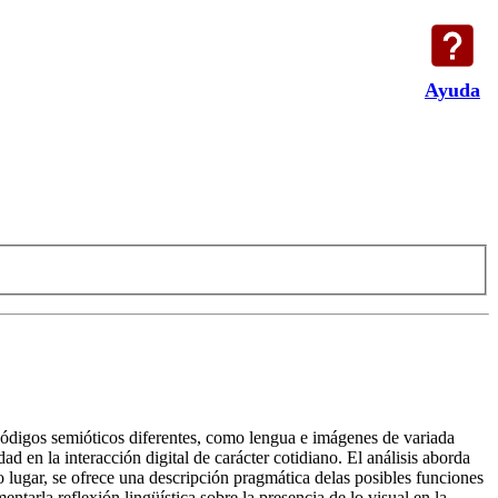
Ayuda
e códigos semióticos diferentes, como lengua e imágenes de variada
dad en la interacción digital de carácter cotidiano. El análisis aborda
 lugar, se ofrece una descripción pragmática delas posibles funciones
ntarla reflexión lingüística sobre la presencia de lo visual en la