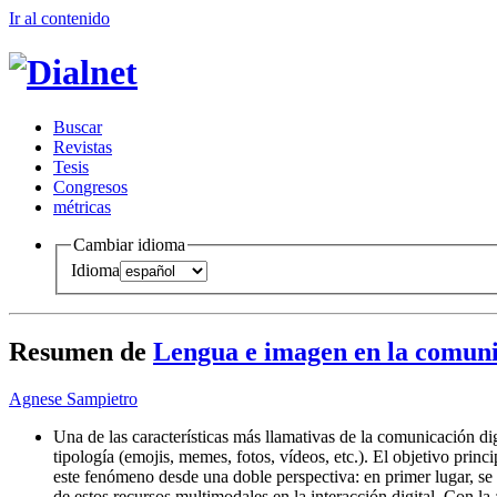
Ir al conteni
d
o
B
uscar
R
evistas
T
esis
Co
n
gresos
m
étricas
Cambiar idioma
Idioma
Resumen de
Lengua e imagen en la comuni
Agnese Sampietro
Una de las características más llamativas de la comunicación di
tipología (emojis, memes, fotos, vídeos, etc.). El objetivo princi
este fenómeno desde una doble perspectiva: en primer lugar, se 
de estos recursos multimodales en la interacción digital. Con la