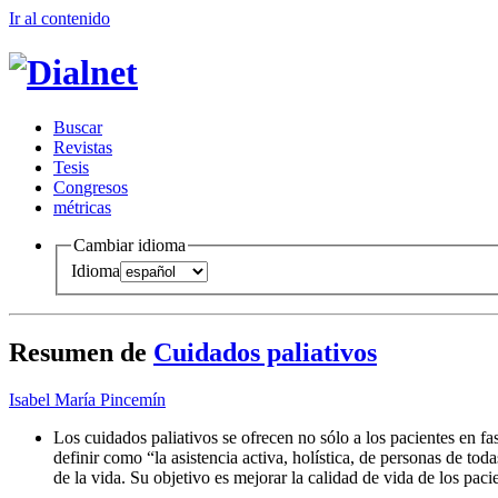
Ir al conteni
d
o
B
uscar
R
evistas
T
esis
Co
n
gresos
m
étricas
Cambiar idioma
Idioma
Resumen de
Cuidados paliativos
Isabel María Pincemín
Los cuidados paliativos se ofrecen no sólo a los pacientes en 
definir como “la asistencia activa, holística, de personas de to
de la vida. Su objetivo es mejorar la calidad de vida de los paci