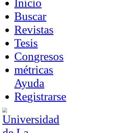
I
nicio
B
uscar
R
evistas
T
esis
Co
n
gresos
m
étricas
Ayuda
R
e
gistrarse