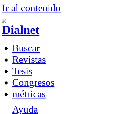
Ir al conteni
d
o
B
uscar
R
evistas
T
esis
Co
n
gresos
m
étricas
Ayuda