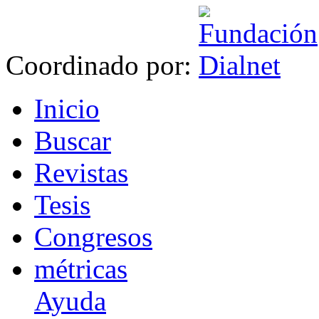
Coordinado por:
I
nicio
B
uscar
R
evistas
T
esis
Co
n
gresos
m
étricas
Ayuda