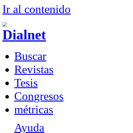
Ir al conteni
d
o
B
uscar
R
evistas
T
esis
Co
n
gresos
m
étricas
Ayuda