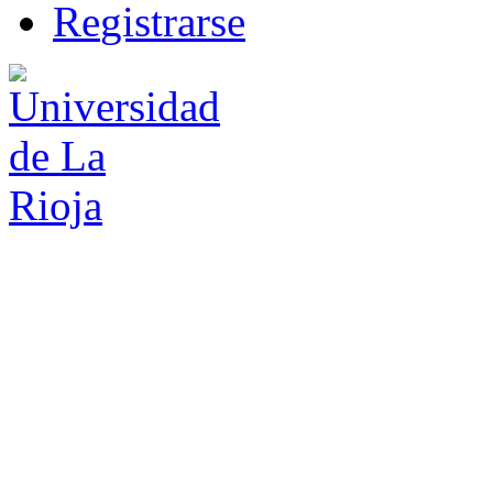
R
e
gistrarse