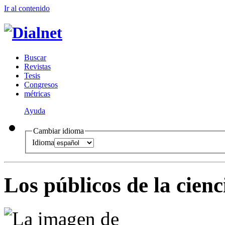
Ir al conteni
d
o
B
uscar
R
evistas
T
esis
Co
n
gresos
m
étricas
Ayuda
Cambiar idioma
Idioma
Los públicos de la cienc