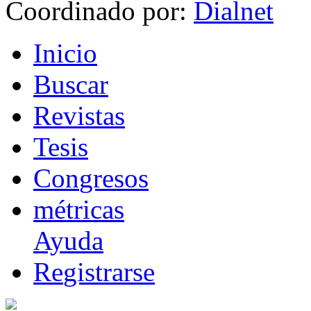
Coordinado por:
I
nicio
B
uscar
R
evistas
T
esis
Co
n
gresos
m
étricas
Ayuda
R
e
gistrarse