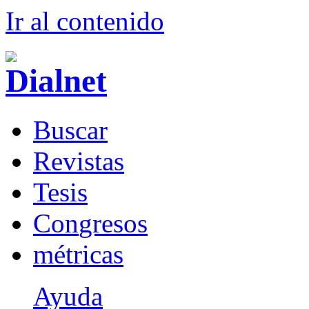
Ir al conteni
d
o
B
uscar
R
evistas
T
esis
Co
n
gresos
m
étricas
Ayuda