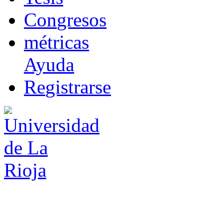
Co
n
gresos
m
étricas
Ayuda
R
e
gistrarse