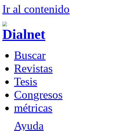
Ir al conteni
d
o
B
uscar
R
evistas
T
esis
Co
n
gresos
m
étricas
Ayuda