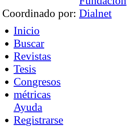
Coordinado por:
I
nicio
B
uscar
R
evistas
T
esis
Co
n
gresos
m
étricas
Ayuda
R
e
gistrarse