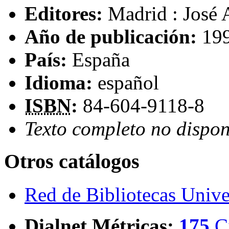
Editores:
Madrid : José 
Año de publicación:
19
País:
España
Idioma:
español
ISBN
:
84-604-9118-8
Texto completo no dispon
Otros catálogos
Red de Bibliotecas Univer
Dialnet Métricas
:
175
C