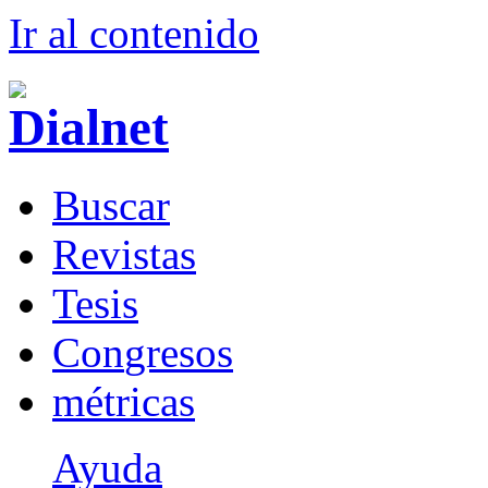
Ir al conteni
d
o
B
uscar
R
evistas
T
esis
Co
n
gresos
m
étricas
Ayuda