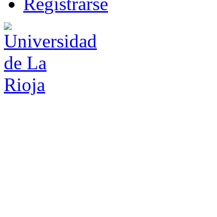
R
e
gistrarse