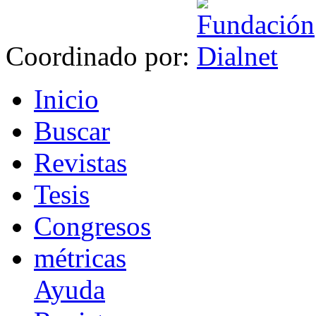
Coordinado por:
I
nicio
B
uscar
R
evistas
T
esis
Co
n
gresos
m
étricas
Ayuda