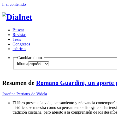
Ir al conteni
d
o
B
uscar
R
evistas
T
esis
Co
n
gresos
m
étricas
Cambiar idioma
Idioma
Resumen de
Romano Guardini, un aporte 
Josefina Perriaux de Videla
El libro presenta la vida, pensamiento y relevancia contemporán
histórico, se muestra cómo su pensamiento dialoga con las tens
tradición cristiana, pero abierto a la comprensión de los desafí