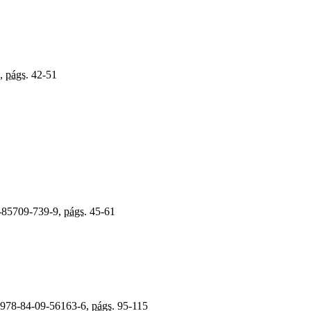
),
págs.
42-51
-85709-739-9,
págs.
45-61
978-84-09-56163-6,
págs.
95-115