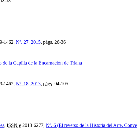
52-58
9-1462,
Nº. 27, 2015
,
págs.
26-36
lo de la Capilla de la Encarnación de Triana
9-1462,
Nº. 18, 2013
,
págs.
94-105
tes
,
ISSN-e
2013-6277,
Nº. 6 (El reverso de la Historia del Arte. Conv