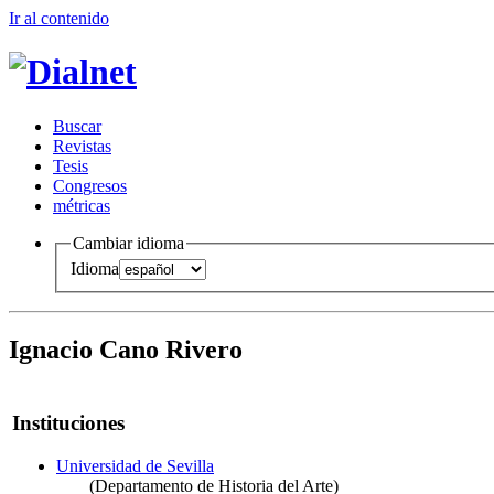
Ir al conteni
d
o
B
uscar
R
evistas
T
esis
Co
n
gresos
m
étricas
Cambiar idioma
Idioma
Ignacio Cano Rivero
Instituciones
Universidad de Sevilla
(Departamento de Historia del Arte)