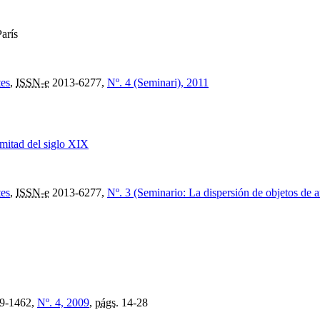
arís
tes
,
ISSN-e
2013-6277,
Nº. 4 (Seminari), 2011
mitad del siglo XIX
tes
,
ISSN-e
2013-6277,
Nº. 3 (Seminario: La dispersión de objetos de 
9-1462,
Nº. 4, 2009
,
págs.
14-28