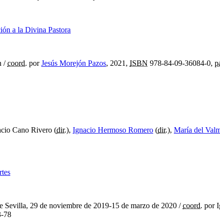
ción a la Divina Pastora
n
/
coord.
por
Jesús Morejón Pazos
, 2021,
ISBN
978-84-09-36084-0,
p
acio Cano Rivero (
dir.
),
Ignacio Hermoso Romero
(
dir.
),
María del Va
rtes
e Sevilla, 29 de noviembre de 2019-15 de marzo de 2020
/
coord.
por I
-78