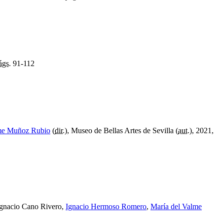
ágs.
91-112
lme Muñoz Rubio
(
dir.
), Museo de Bellas Artes de Sevilla (
aut.
), 2021,
gnacio Cano Rivero,
Ignacio Hermoso Romero
,
María del Valme