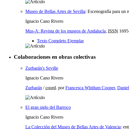
Museo de Bellas Artes de Sevilla
:
Escenografía para un r
Ignacio Cano Rivero
Mus-A: Revista de los museos de Andalucía
,
ISSN
1695
Texto Completo Ejemplar
Colaboraciones en obras colectivas
Zurbarán's Seville
Ignacio Cano Rivero
Zurbarán
/
coord.
por
Francesca Whitlum Cooper
,
Daniel
El gran siglo del Barroco
Ignacio Cano Rivero
La Colección del Museo de Bellas Artes de Valencia
:
ent