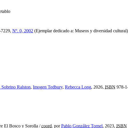
etablo
-7229,
Nº. 0, 2002
(Ejemplar dedicado a: Museos y diversidad cultural
 Sobrino Ralston
,
Imogen Tedbury
,
Rebecca Long
, 2026,
ISBN
978-1
re El Bosco y Sorolla
/
coord.
por
Pablo González Tornel
, 2023,
ISBN