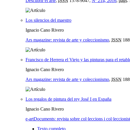
Descubrir el arte
,
ISSN
1578-9047,
Nº 214, 2016
,
págs.
Los silencios del maestro
Ignacio Cano Rivero
Ars magazine: revista de arte y coleccionismo
,
ISSN
188
Francisco de Herrera el Viejo y las pinturas para el retab
Ignacio Cano Rivero
Ars magazine: revista de arte y coleccionismo
,
ISSN
188
Los regalos de pintura del rey José I en España
Ignacio Cano Rivero
e-artDocuments: revista sobre col·leccions i col·leccionis
Texto completo