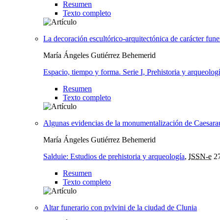
Resumen
Texto completo
La decoración escultórico-arquitectónica de carácter fun
María Ángeles Gutiérrez Behemerid
Espacio, tiempo y forma. Serie I, Prehistoria y arqueolog
Resumen
Texto completo
Algunas evidencias de la monumentalización de Caesaraug
María Ángeles Gutiérrez Behemerid
Salduie: Estudios de prehistoria y arqueología
,
ISSN-e
27
Resumen
Texto completo
Altar funerario con pvlvini de la ciudad de Clunia