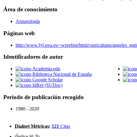
Área de conocimiento
Arqueología
Páginas web
http://www.fyl.uva.es/~wprehist/html/curriculums/angeles_guti
Identificadores de autor
Academia.edu
Biblioteca Nacional de España
Google Scholar
IdRef (SUDoc)
Periodo de publicación recogido
1980 - 2020
Dialnet Métricas
:
121
Citas
(Índice H:
5
)