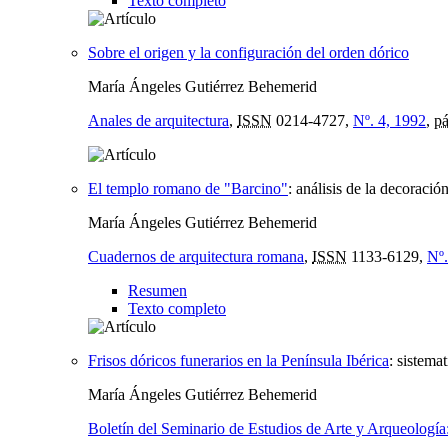
Texto completo
Sobre el origen y la configuración del orden dórico
María Ángeles Gutiérrez Behemerid
Anales de arquitectura
,
ISSN
0214-4727,
Nº. 4, 1992
,
pá
El templo romano de "Barcino"
:
análisis de la decoració
María Ángeles Gutiérrez Behemerid
Cuadernos de arquitectura romana
,
ISSN
1133-6129,
Nº.
Resumen
Texto completo
Frisos dóricos funerarios en la Península Ibérica
:
sistemat
María Ángeles Gutiérrez Behemerid
Boletín del Seminario de Estudios de Arte y Arqueolog