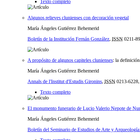
Texto completo
Algunos relieves clunienses con decoración vegetal
María Ángeles Gutiérrez Behemerid
Boletín de la Institución Fernán González
,
ISSN
0211-8
A propósito de algunos capiteles clunienses
:
la definición
María Ángeles Gutiérrez Behemerid
Annals de l'Institut d'Estudis Gironins
,
ISSN
0213-6228
Texto completo
El monumento funerario de Lucio Valerio Nepote de Nu
María Ángeles Gutiérrez Behemerid
Boletín del Seminario de Estudios de Arte y Arqueolog