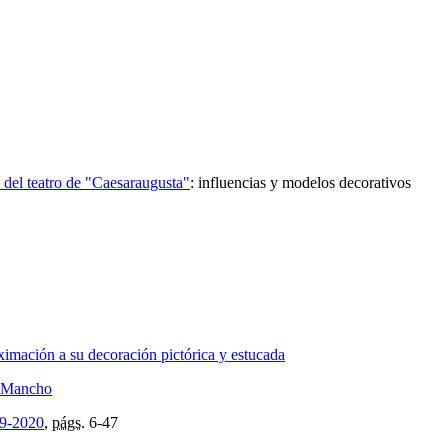
 del teatro de "Caesaraugusta"
:
influencias y modelos decorativos
imación a su decoración pictórica y estucada
o Mancho
19-2020
,
págs.
6-47