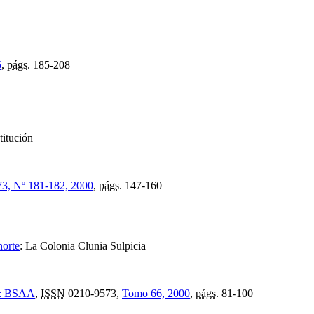
5
,
págs.
185-208
titución
73, Nº 181-182, 2000
,
págs.
147-160
norte
:
La Colonia Clunia Sulpicia
ía: BSAA
,
ISSN
0210-9573,
Tomo 66, 2000
,
págs.
81-100