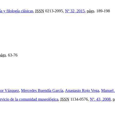
a y filología clásicas
,
ISSN
0213-2095,
Nº 32, 2015
,
págs.
189-198
págs.
63-76
tor Vázquez
,
Mercedes Buendía García
,
Anastasio Rojo Vega
,
Manuel 
ervicio de la comunidad museológica
,
ISSN
1134-0576,
Nº. 43, 2008
,
p