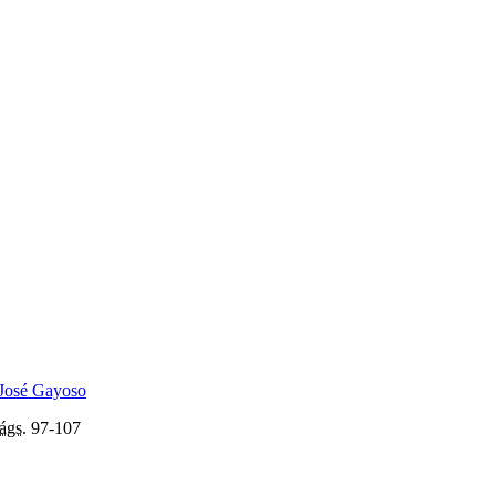
José Gayoso
ágs.
97-107