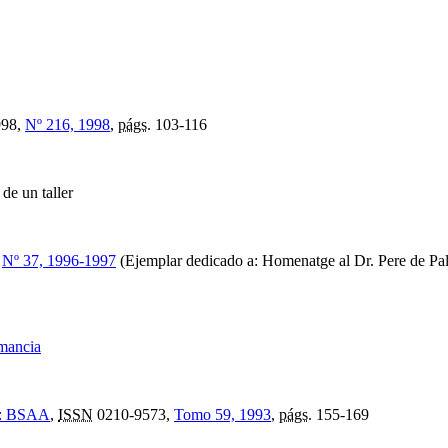
998,
Nº 216, 1998
,
págs.
103-116
 de un taller
,
Nº 37, 1996-1997
(Ejemplar dedicado a: Homenatge al Dr. Pere de Pal
mancia
ía: BSAA
,
ISSN
0210-9573,
Tomo 59, 1993
,
págs.
155-169