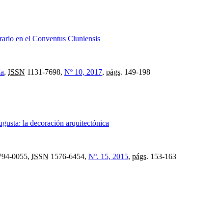
erario en el Conventus Cluniensis
ía
,
ISSN
1131-7698,
Nº 10, 2017
,
págs.
149-198
usta: la decoración arquitectónica
94-0055,
ISSN
1576-6454,
Nº. 15, 2015
,
págs.
153-163