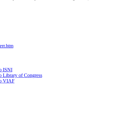
err.htm
ISNI
Library of Congress
VIAF