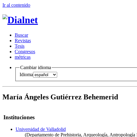
Ir al conteni
d
o
B
uscar
R
evistas
T
esis
Co
n
gresos
m
étricas
Cambiar idioma
Idioma
María Ángeles Gutiérrez Behemerid
Instituciones
Universidad de Valladolid
(Departamento de Prehistoria, Arqueología, Antropología S