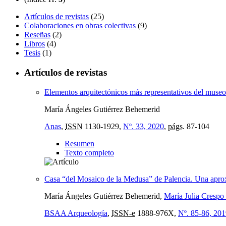
Artículos de revistas
(25)
Colaboraciones en obras colectivas
(9)
Reseñas
(2)
Libros
(4)
Tesis
(1)
Artículos de revistas
Elementos arquitectónicos más representativos del museo
María Ángeles Gutiérrez Behemerid
Anas
,
ISSN
1130-1929,
Nº. 33, 2020
,
págs.
87-104
Resumen
Texto completo
Casa “del Mosaico de la Medusa” de Palencia. Una aprox
María Ángeles Gutiérrez Behemerid,
María Julia Cresp
BSAA Arqueología
,
ISSN-e
1888-976X,
Nº. 85-86, 20