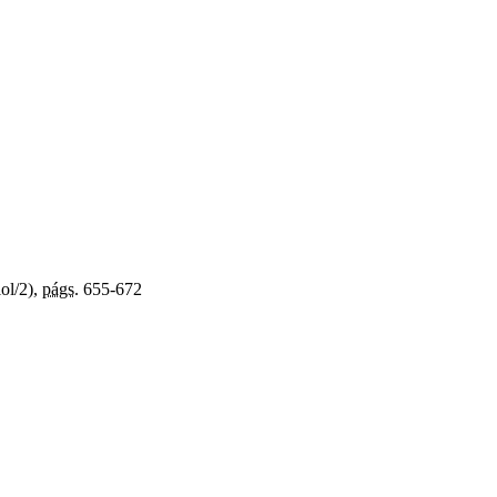
ol/2),
págs.
655-672