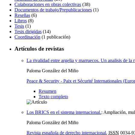
Colaboraciones en obras colectivas
(38)
Documentos de trabajo/Prepublicaciones
(1)
Reseñas
(6)
Libros
(8)
Tesis
(1)
Tesis dirigidas
(14)
Coordinación
(1 publicación)
Artículos de revistas
La rivalidad entre argelia y marruecos. Un analisis de la 
Paloma González del Miño
Peace & Security - Paix et Sécurité Internationales (Euro
Resumen
Texto completo
Los BRICS en el sistema internacional.
:
Ampliación, mult
Paloma González del Miño
Revista española de derecho internacional
,
ISSN
0034-9