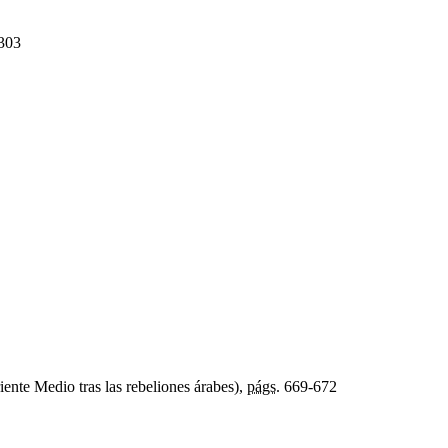
303
ente Medio tras las rebeliones árabes),
págs.
669-672