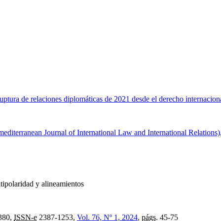
ruptura de relaciones diplomáticas de 2021 desde el derecho internaciona
mediterranean Journal of International Law and International Relations)
ipolaridad y alineamientos
380,
ISSN-e
2387-1253,
Vol. 76, Nº 1, 2024
,
págs.
45-75