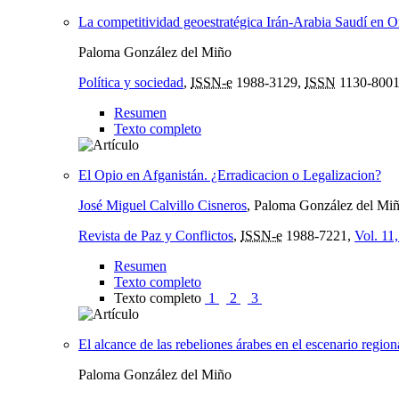
La competitividad geoestratégica Irán-Arabia Saudí en Or
Paloma González del Miño
Política y sociedad
,
ISSN-e
1988-3129,
ISSN
1130-800
Resumen
Texto completo
El Opio en Afganistán. ¿Erradicacion o Legalizacion?
José Miguel Calvillo Cisneros
, Paloma González del Mi
Revista de Paz y Conflictos
,
ISSN-e
1988-7221,
Vol. 11
Resumen
Texto completo
Texto completo
1
2
3
El alcance de las rebeliones árabes en el escenario region
Paloma González del Miño