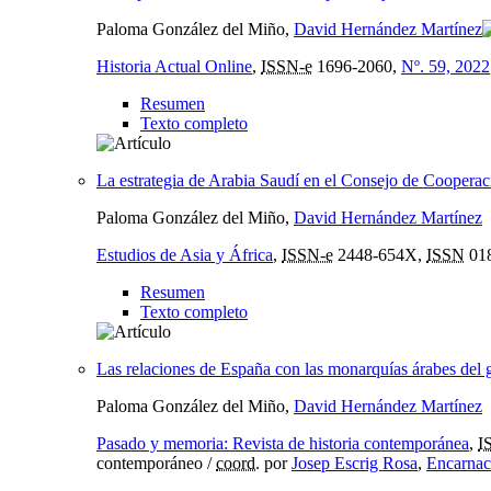
Paloma González del Miño,
David Hernández Martínez
Historia Actual Online
,
ISSN-e
1696-2060,
Nº. 59, 2022
Resumen
Texto completo
La estrategia de Arabia Saudí en el Consejo de Cooperac
Paloma González del Miño,
David Hernández Martínez
Estudios de Asia y África
,
ISSN-e
2448-654X,
ISSN
01
Resumen
Texto completo
Las relaciones de España con las monarquías árabes del 
Paloma González del Miño,
David Hernández Martínez
Pasado y memoria: Revista de historia contemporánea
,
I
contemporáneo /
coord.
por
Josep Escrig Rosa
,
Encarnac