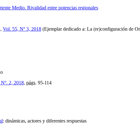
iente Medio. Rivalidad entre potencias regionales
1,
Vol. 55, Nº 3, 2018
(Ejemplar dedicado a: La (re)configuración de Ori
ño
, Nº. 2, 2018
,
págs.
95-114
al
:
dinámicas, actores y diferentes respuestas