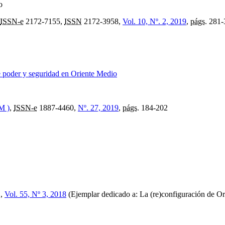
o
ISSN-e
2172-7155,
ISSN
2172-3958,
Vol. 10, Nº. 2, 2019
,
págs.
281-
de poder y seguridad en Oriente Medio
M )
,
ISSN-e
1887-4460,
Nº. 27, 2019
,
págs.
184-202
1,
Vol. 55, Nº 3, 2018
(Ejemplar dedicado a: La (re)configuración de Ori