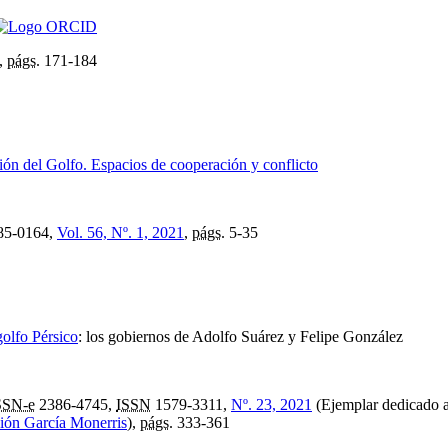
,
págs.
171-184
ión del Golfo. Espacios de cooperación y conflicto
85-0164,
Vol. 56, Nº. 1, 2021
,
págs.
5-35
golfo Pérsico
:
los gobiernos de Adolfo Suárez y Felipe González
SSN-e
2386-4745,
ISSN
1579-3311,
Nº. 23, 2021
(Ejemplar dedicado a
ión García Monerris
),
págs.
333-361