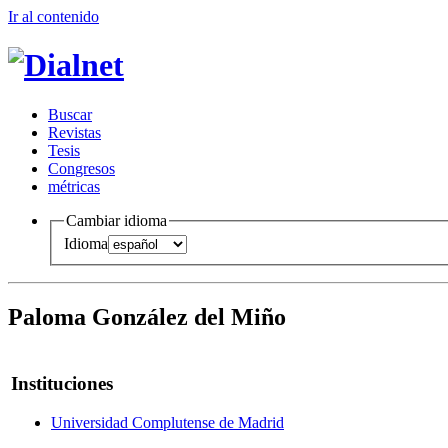
Ir al conteni
d
o
B
uscar
R
evistas
T
esis
Co
n
gresos
m
étricas
Cambiar idioma
Idioma
Paloma González del Miño
Instituciones
Universidad Complutense de Madrid