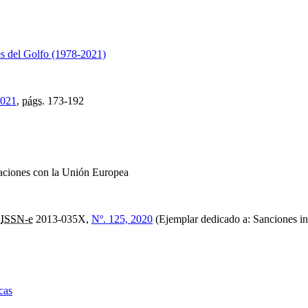
es del Golfo (1978-2021)
2021
,
págs.
173-192
elaciones con la Unión Europea
,
ISSN-e
2013-035X,
Nº. 125, 2020
(Ejemplar dedicado a: Sanciones int
cas