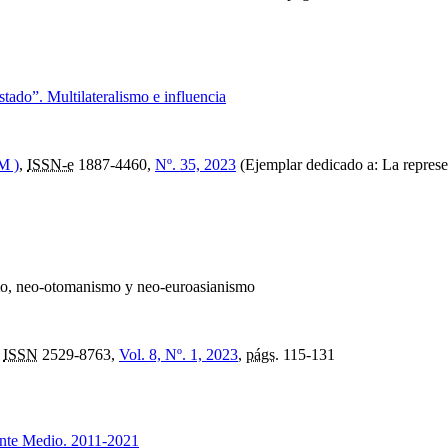
tado”. Multilateralismo e influencia
M )
,
ISSN-e
1887-4460,
Nº. 35, 2023
(Ejemplar dedicado a: La represen
o, neo-otomanismo y neo-euroasianismo
,
ISSN
2529-8763,
Vol. 8, Nº. 1, 2023
,
págs.
115-131
iente Medio. 2011-2021