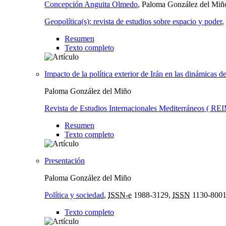
Concepción Anguita Olmedo
, Paloma González del Miñ
Geopolítica(s): revista de estudios sobre espacio y poder
,
Resumen
Texto completo
Impacto de la política exterior de Irán en las dinámicas 
Paloma González del Miño
Revista de Estudios Internacionales Mediterráneos ( REI
Resumen
Texto completo
Presentación
Paloma González del Miño
Política y sociedad
,
ISSN-e
1988-3129,
ISSN
1130-800
Texto completo