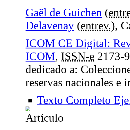
Gaël de Guichen
(
entr
Delavenay
(
entrev.
), 
ICOM CE Digital: Revi
ICOM
,
ISSN-e
2173-9
dedicado a: Coleccione
reservas nacionales e i
Texto Completo Eje