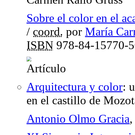
Sobre el color en el ac
/
coord.
por
María Ca
ISBN
978-84-15770-5
Arquitectura y color
:
u
en el castillo de Mozo
Antonio Olmo Gracia
,