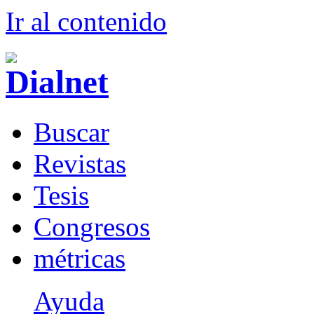
Ir al conteni
d
o
B
uscar
R
evistas
T
esis
Co
n
gresos
m
étricas
Ayuda