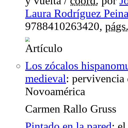
y vuelta
/
coord.
por
J
Laura Rodríguez Pein
9788410263420,
págs
Los zócalos hispanomu
medieval
:
pervivencia 
Novoamérica
Carmen Rallo Gruss
Pintado en la pared
:
el