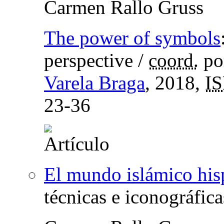
Carmen Rallo Gruss
The power of symbols
perspective
/
coord.
po
Varela Braga
, 2018,
I
23-36
El mundo islámico hi
técnicas e iconográficas