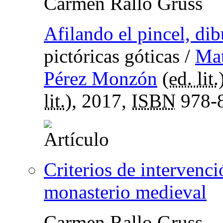
Carmen Rallo Gruss
Afilando el pincel, di
pictóricas góticas
/
Mat
Pérez Monzón
(
ed. lit.
lit.
), 2017,
ISBN
978-8
Criterios de intervenci
monasterio medieval
Carmen Rallo Gruss