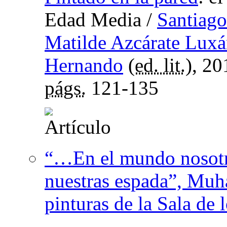
Edad Media
/
Santiago
Matilde Azcárate Lux
Hernando
(
ed. lit.
), 2
págs.
121-135
“…En el mundo nosotr
nuestras espada”, Mu
pinturas de la Sala de