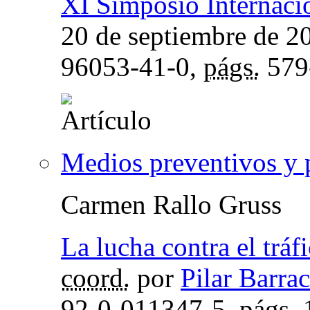
XI Simposio Internaci
20 de septiembre de 2
96053-41-0,
págs.
579
Medios preventivos y 
Carmen Rallo Gruss
La lucha contra el tráfi
coord.
por
Pilar Barra
92-0-011347-5,
págs.