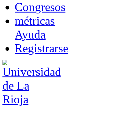
Co
n
gresos
m
étricas
Ayuda
R
e
gistrarse