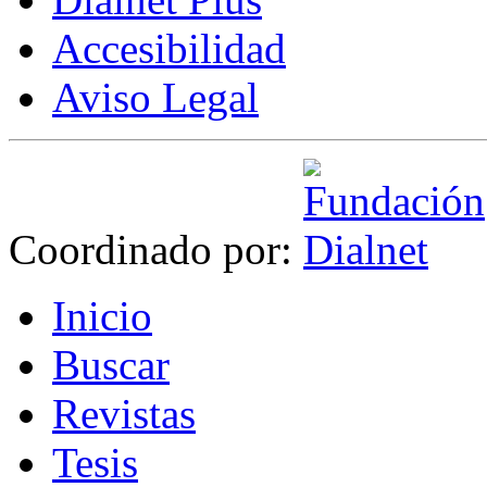
Accesibilidad
Aviso Legal
Coordinado por:
I
nicio
B
uscar
R
evistas
T
esis