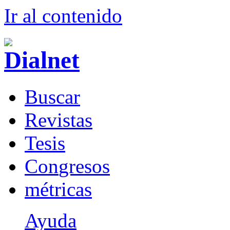
Ir al conteni
d
o
B
uscar
R
evistas
T
esis
Co
n
gresos
m
étricas
Ayuda