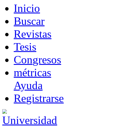
I
nicio
B
uscar
R
evistas
T
esis
Co
n
gresos
m
étricas
Ayuda
R
e
gistrarse