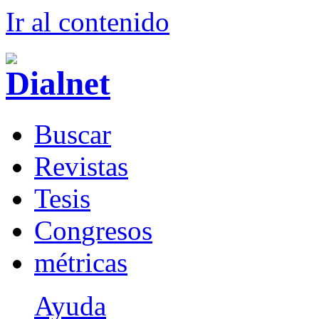
Ir al conteni
d
o
B
uscar
R
evistas
T
esis
Co
n
gresos
m
étricas
Ayuda