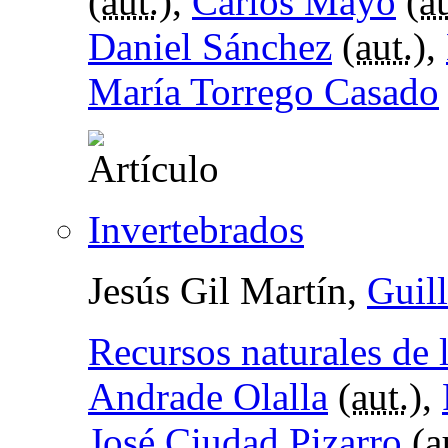
(
aut.
),
Carlos Mayo
(
au
Daniel Sánchez
(
aut.
),
María Torrego Casado
Invertebrados
Jesús Gil Martín,
Guil
Recursos naturales de 
Andrade Olalla
(
aut.
),
José Ciudad Pizarro
(
a