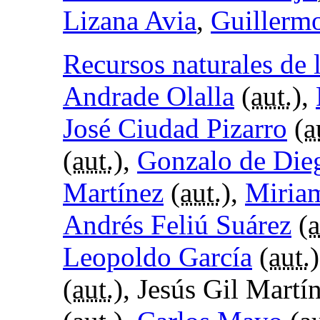
Lizana Avia
,
Guillerm
Recursos naturales de 
Andrade Olalla
(
aut.
),
José Ciudad Pizarro
(
a
(
aut.
),
Gonzalo de Die
Martínez
(
aut.
),
Miria
Andrés Feliú Suárez
(
a
Leopoldo García
(
aut.
(
aut.
), Jesús Gil Martín