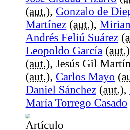
(
aut.
),
Gonzalo de Die
Martínez
(
aut.
),
Miria
Andrés Feliú Suárez
(
a
Leopoldo García
(
aut.
(
aut.
), Jesús Gil Martín
(
aut.
),
Carlos Mayo
(
au
Daniel Sánchez
(
aut.
),
María Torrego Casado