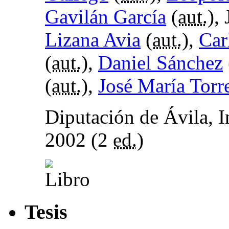
Gavilán García
(
aut.
),
Lizana Avia
(
aut.
),
Car
(
aut.
),
Daniel Sánchez
(
aut.
),
José María Tor
Diputación de Ávila, 
2002 (2
ed.
)
Tesis