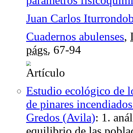
parámetros fisicoquím
Juan Carlos Iturrondob
Cuadernos abulenses
,
págs.
67-94
Estudio ecológico de lo
de pinares incendiados
Gredos (Avila)
:
1. anál
equilibrio de las pobla