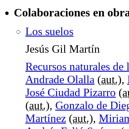
Colaboraciones en obra
Los suelos
Jesús Gil Martín
Recursos naturales de 
Andrade Olalla
(
aut.
),
José Ciudad Pizarro
(
a
(
aut.
),
Gonzalo de Die
Martínez
(
aut.
),
Miria