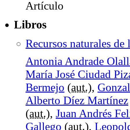
Libros
Recursos naturales de 
Antonia Andrade Olall
María José Ciudad Piz
Bermejo
(
aut.
),
Gonzal
Alberto Díez Martínez
(
aut.
),
Juan Andrés Fel
Gallego
(
aut.
),
Leopol