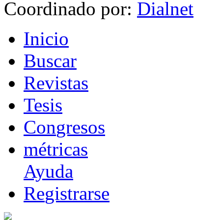
Coordinado por:
I
nicio
B
uscar
R
evistas
T
esis
Co
n
gresos
m
étricas
Ayuda
R
e
gistrarse