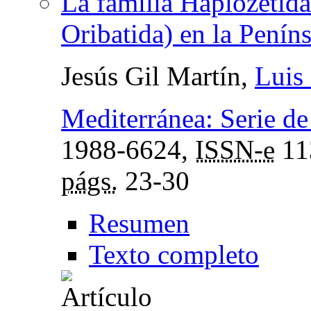
La familia Haplozetida
Oribatida) en la Peníns
Jesús Gil Martín,
Luis
Mediterránea: Serie de
1988-6624,
ISSN-e
11
págs.
23-30
Resumen
Texto completo