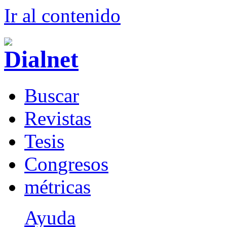
Ir al conteni
d
o
B
uscar
R
evistas
T
esis
Co
n
gresos
m
étricas
Ayuda