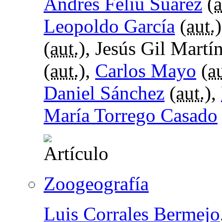
Andrés Feliú Suárez
(
a
Leopoldo García
(
aut.
(
aut.
), Jesús Gil Martín
(
aut.
),
Carlos Mayo
(
au
Daniel Sánchez
(
aut.
),
María Torrego Casado
Zoogeografía
Luis Corrales Bermejo