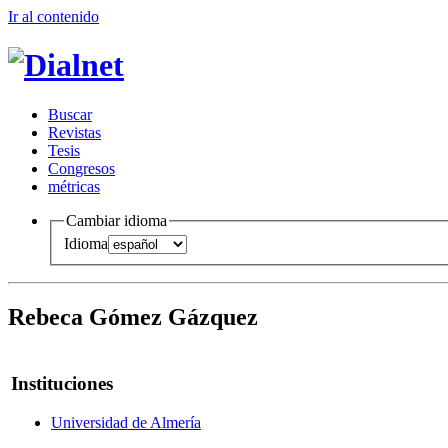
Ir al conteni
d
o
B
uscar
R
evistas
T
esis
Co
n
gresos
m
étricas
Cambiar idioma
Idioma
Rebeca Gómez Gázquez
Instituciones
Universidad de Almería