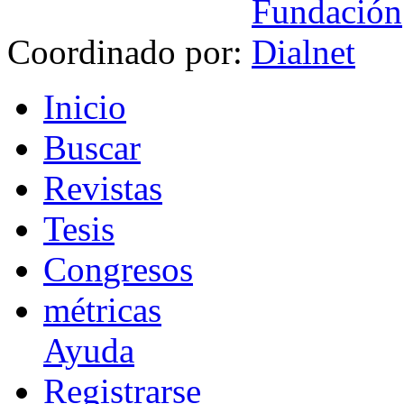
Coordinado por:
I
nicio
B
uscar
R
evistas
T
esis
Co
n
gresos
m
étricas
Ayuda
R
e
gistrarse