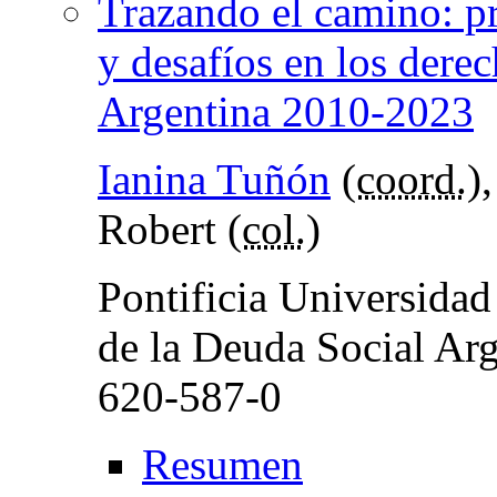
Trazando el camino: pr
y desafíos en los derec
Argentina 2010-2023
Ianina Tuñón
(
coord.
)
Robert (
col.
)
Pontificia Universidad
de la Deuda Social Ar
620-587-0
Resumen