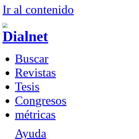
Ir al conteni
d
o
B
uscar
R
evistas
T
esis
Co
n
gresos
m
étricas
Ayuda