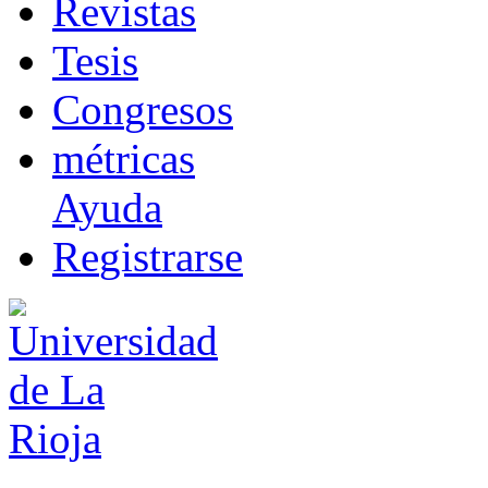
R
evistas
T
esis
Co
n
gresos
m
étricas
Ayuda
R
e
gistrarse