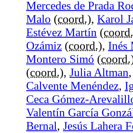
Mercedes de Prada Ro
Malo
(
coord.
),
Karol J
Estévez Martín
(
coord
Ozámiz
(
coord.
),
Inés
Montero Simó
(
coord.
(
coord.
),
Julia Altman
Calvente Menéndez
,
I
Ceca Gómez-Arevalill
Valentín García Gonzá
Bernal
,
Jesús Lahera F