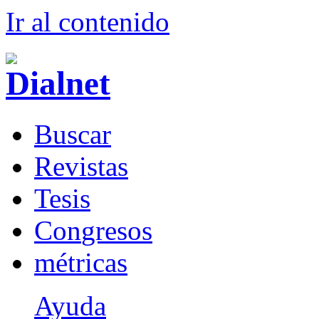
Ir al conteni
d
o
B
uscar
R
evistas
T
esis
Co
n
gresos
m
étricas
Ayuda