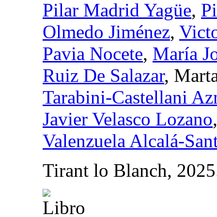
Pilar Madrid Yagüe
,
P
Olmedo Jiménez
,
Vict
Pavia Nocete
,
María J
Ruiz De Salazar
, Mart
Tarabini-Castellani Az
Javier Velasco Lozano
Valenzuela Alcalá-Sant
Tirant lo Blanch, 202