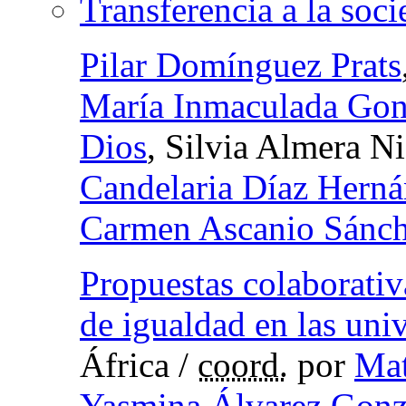
Transferencia a la soc
Pilar Domínguez Prats
María Inmaculada Gon
Dios
, Silvia Almera N
Candelaria Díaz Hern
Carmen Ascanio Sánc
Propuestas colaborativ
de igualdad en las uni
África
/
coord.
por
Mat
Yasmina Álvarez Gonz