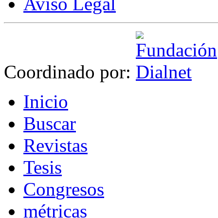
Aviso Legal
Coordinado por:
I
nicio
B
uscar
R
evistas
T
esis
Co
n
gresos
m
étricas