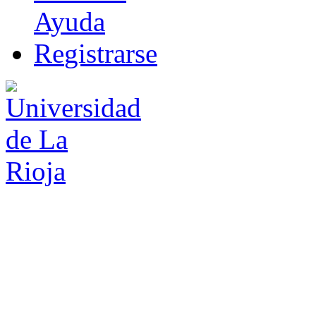
Ayuda
R
e
gistrarse