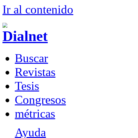
Ir al conteni
d
o
B
uscar
R
evistas
T
esis
Co
n
gresos
m
étricas
Ayuda