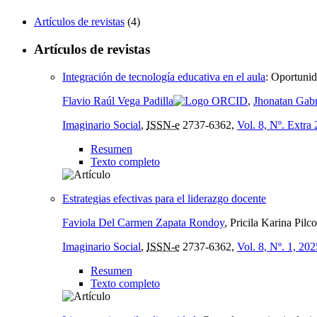
Artículos de revistas
(4)
Artículos de revistas
Integración de tecnología educativa en el aula
:
Oportunid
Flavio Raúl Vega Padilla
,
Jhonatan Gab
Imaginario Social
,
ISSN-e
2737-6362,
Vol. 8, Nº. Extra
Resumen
Texto completo
Estrategias efectivas para el liderazgo docente
Faviola Del Carmen Zapata Rondoy
, Pricila Karina Pi
Imaginario Social
,
ISSN-e
2737-6362,
Vol. 8, Nº. 1, 202
Resumen
Texto completo