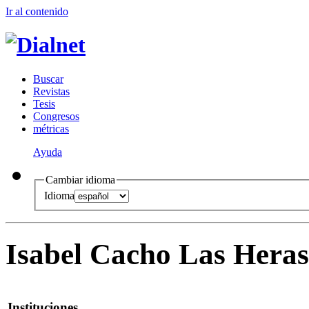
Ir al conteni
d
o
B
uscar
R
evistas
T
esis
Co
n
gresos
m
étricas
Ayuda
Cambiar idioma
Idioma
Isabel Cacho Las Heras
Instituciones