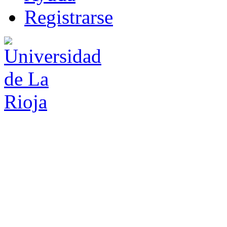
R
e
gistrarse