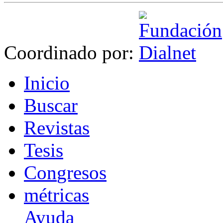
Coordinado por:
I
nicio
B
uscar
R
evistas
T
esis
Co
n
gresos
m
étricas
Ayuda