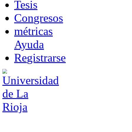
T
esis
Co
n
gresos
m
étricas
Ayuda
R
e
gistrarse