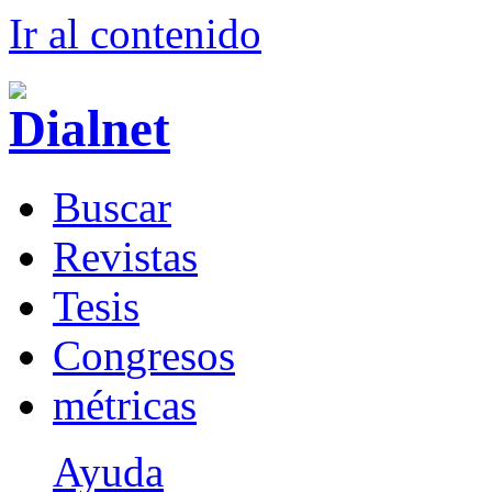
Ir al conteni
d
o
B
uscar
R
evistas
T
esis
Co
n
gresos
m
étricas
Ayuda