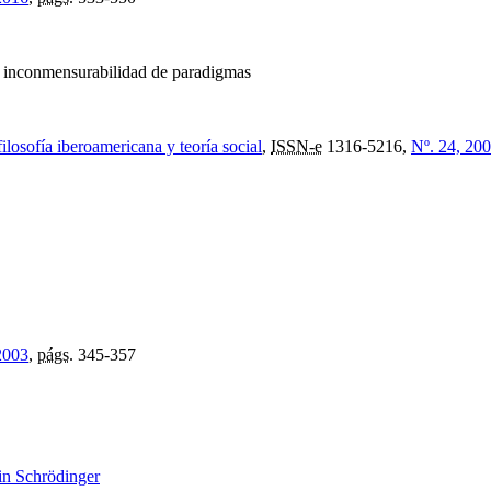
la inconmensurabilidad de paradigmas
filosofía iberoamericana y teoría social
,
ISSN-e
1316-5216,
Nº. 24, 20
2003
,
págs.
345-357
win Schrödinger