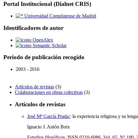
Portal Institucional (Dialnet CRIS)
Universidad Complutense de Madrid
Identificadores de autor
OpenAlex
Semantic Scholar
Periodo de publicación recogido
2003 - 2016
Artículos de revistas
(3)
Colaboraciones en obras colectivas
(3)
Artículos de revistas
José Mª García Prada:
:
la experiencia religiosa y su lengu
Ignacio J. Antón Boix
Estudios filosóficos
,
ISSN
0210-6086,
Vol. 65, Nº 190, 