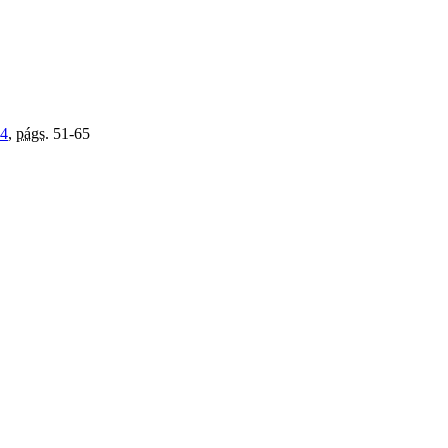
04
,
págs.
51-65