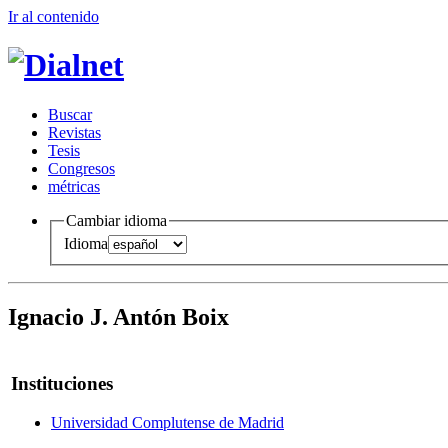
Ir al conteni
d
o
B
uscar
R
evistas
T
esis
Co
n
gresos
m
étricas
Cambiar idioma
Idioma
Ignacio J. Antón Boix
Instituciones
Universidad Complutense de Madrid