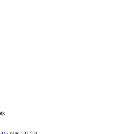
aje
2016
,
págs.
533-550