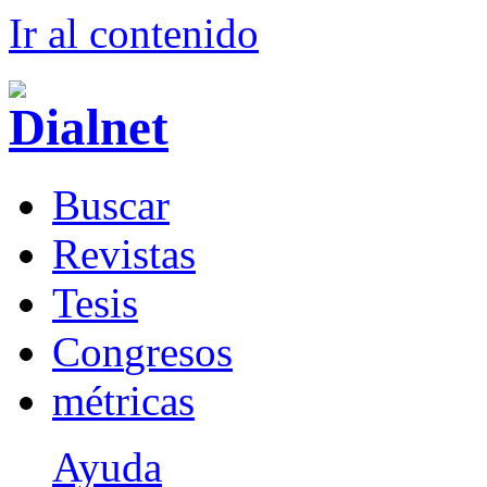
Ir al conteni
d
o
B
uscar
R
evistas
T
esis
Co
n
gresos
m
étricas
Ayuda