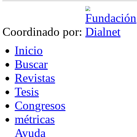
Coordinado por:
I
nicio
B
uscar
R
evistas
T
esis
Co
n
gresos
m
étricas
Ayuda