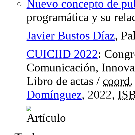
Nuevo concepto de pub
programática y su rela
Javier Bustos Díaz
, Pa
CUICIID 2022
:
Congre
Comunicación, Innovac
Libro de actas
/
coord.
Domínguez
, 2022,
IS