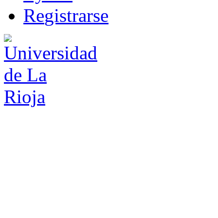
R
e
gistrarse