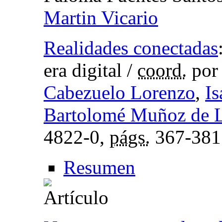
Martin Vicario
Realidades conectadas
era digital
/
coord.
po
Cabezuelo Lorenzo
,
Is
Bartolomé Muñoz de 
4822-0,
págs.
367-381
Resumen