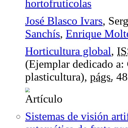
hortofrutícolas
José Blasco Ivars
, Ser
Sanchís
,
Enrique Molt
Horticultura global
,
I
(Ejemplar dedicado a:
plasticultura),
págs.
48
Sistemas de visión arti