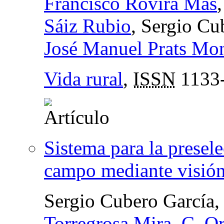
Francisco Rovira Más
Sáiz Rubio
, Sergio Cu
José Manuel Prats Mo
Vida rural
,
ISSN
1133
Sistema para la presel
campo mediante visió
Sergio Cubero García
Torregrosa Mira
,
C. Or