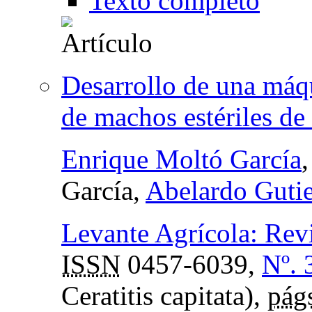
Texto completo
Desarrollo de una máqui
de machos estériles de 
Enrique Moltó García
García,
Abelardo Gutie
Levante Agrícola: Revis
ISSN
0457-6039,
Nº. 
Ceratitis capitata),
pág