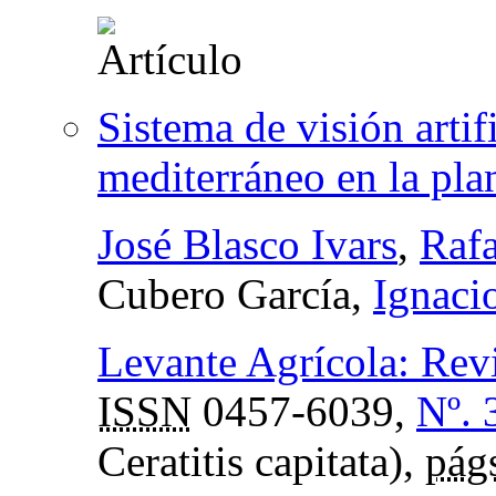
Sistema de visión artif
mediterráneo en la pla
José Blasco Ivars
,
Rafa
Cubero García,
Ignaci
Levante Agrícola: Revis
ISSN
0457-6039,
Nº. 
Ceratitis capitata),
pág