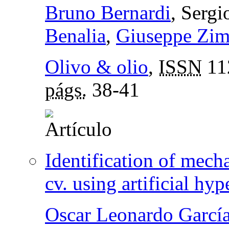
Bruno Bernardi
, Serg
Benalia
,
Giuseppe Zimb
Olivo & olio
,
ISSN
11
págs.
38-41
Identification of mecha
cv. using artificial hyp
Oscar Leonardo García