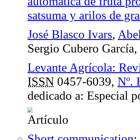
automática de fruta pr
satsuma y arilos de gr
José Blasco Ivars
,
Abel
Sergio Cubero García
Levante Agrícola: Revis
ISSN
0457-6039,
Nº. 
dedicado a: Especial p
Short communication