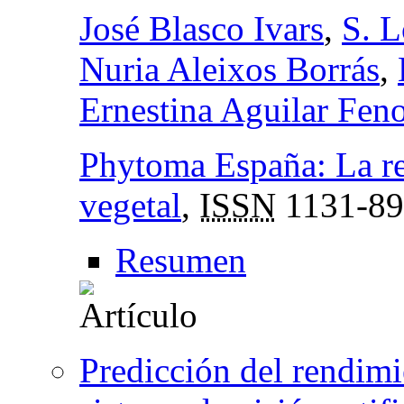
José Blasco Ivars
,
S. 
Nuria Aleixos Borrás
,
Ernestina Aguilar Feno
Phytoma España: La re
vegetal
,
ISSN
1131-89
Resumen
Predicción del rendim