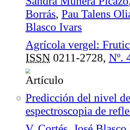
Sandra Munera Picazo
Borrás
,
Pau Talens Oli
Blasco Ivars
Agrícola vergel: Fruticu
ISSN
0211-2728,
Nº. 
Predicción del nivel de
espectroscopia de refle
V. Cortés
,
José Blasco 