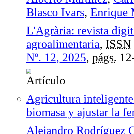
Blasco Ivars
,
Enrique 
L'Agrària: revista digi
agroalimentaria
,
ISSN
Nº. 12, 2025
,
págs.
12
Agricultura inteligente
biomasa y ajustar la fe
Alejandro Rodríguez 