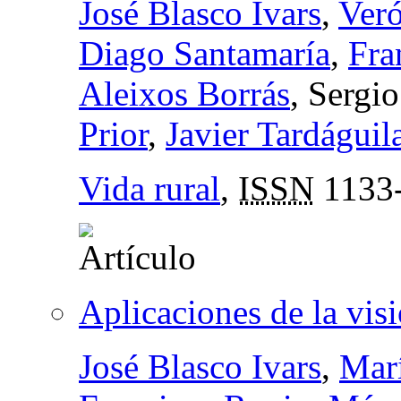
José Blasco Ivars
,
Veró
Diago Santamaría
,
Fra
Aleixos Borrás
, Sergi
Prior
,
Javier Tardáguil
Vida rural
,
ISSN
1133
Aplicaciones de la visió
José Blasco Ivars
,
Mar