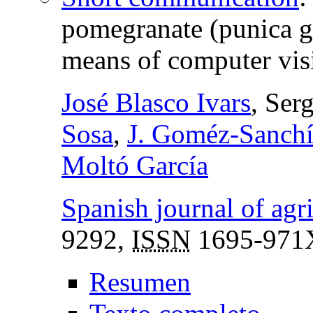
pomegranate (punica gr
means of computer vis
José Blasco Ivars
, Ser
Sosa
,
J. Goméz-Sanchí
Moltó García
Spanish journal of agri
9292,
ISSN
1695-971
Resumen