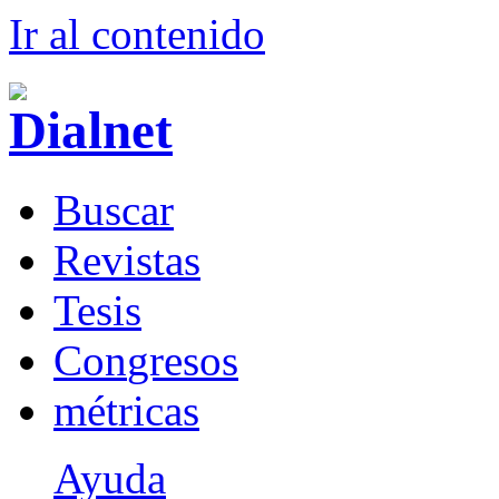
Ir al conteni
d
o
B
uscar
R
evistas
T
esis
Co
n
gresos
m
étricas
Ayuda