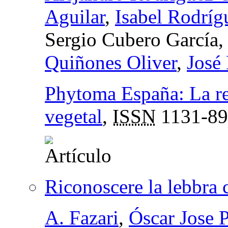
Aguilar
,
Isabel Rodríg
Sergio Cubero García
Quiñones Oliver
,
José 
Phytoma España: La re
vegetal
,
ISSN
1131-89
Riconoscere la lebbra co
A. Fazari
,
Óscar Jose P