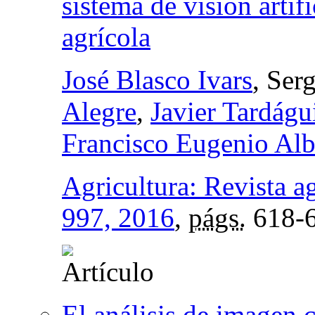
sistema de visión artif
agrícola
José Blasco Ivars
, Ser
Alegre
,
Javier Tardágu
Francisco Eugenio Alb
Agricultura: Revista a
997, 2016
,
págs.
618-
El análisis de imagen 