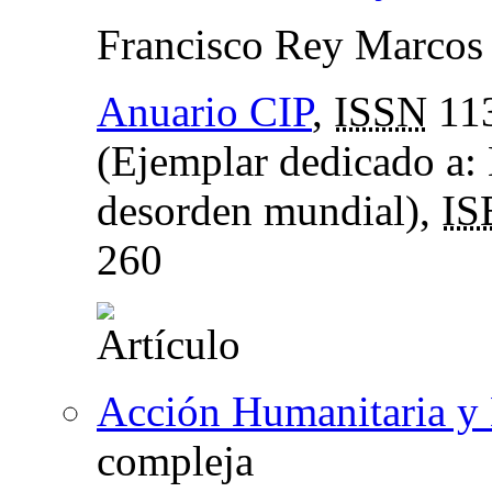
Francisco Rey Marcos
Anuario CIP
,
ISSN
11
(Ejemplar dedicado a: E
desorden mundial),
IS
260
Acción Humanitaria y
compleja