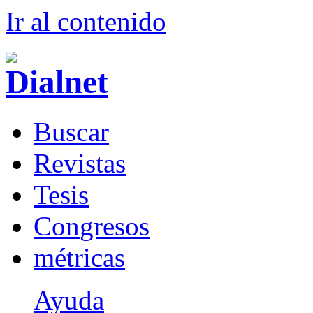
Ir al conteni
d
o
B
uscar
R
evistas
T
esis
Co
n
gresos
m
étricas
Ayuda