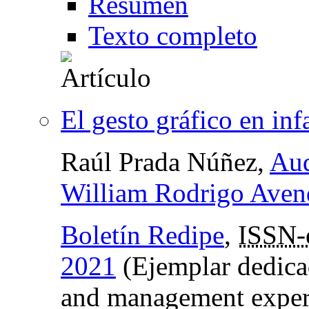
Resumen
Texto completo
El gesto gráfico en in
Raúl Prada Núñez,
Aud
William Rodrigo Aven
Boletín Redipe
,
ISSN-
2021
(Ejemplar dedica
and management exper