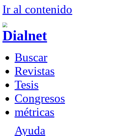
Ir al conteni
d
o
B
uscar
R
evistas
T
esis
Co
n
gresos
m
étricas
Ayuda