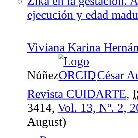
Zika en la gestación. A
ejecución y edad madur
Viviana Karina Hernán
Núñez
,
César A
Revista CUIDARTE
,
3414,
Vol. 13, Nº. 2, 
August)