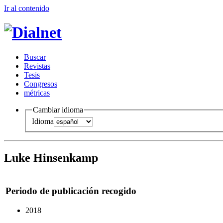
Ir al conteni
d
o
B
uscar
R
evistas
T
esis
Co
n
gresos
m
étricas
Cambiar idioma
Idioma
Luke Hinsenkamp
Periodo de publicación recogido
2018