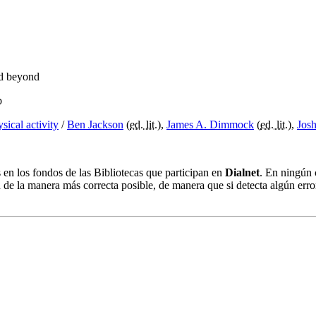
nd beyond
p
sical activity
/
Ben Jackson
(
ed. lit.
),
James A. Dimmock
(
ed. lit.
),
Jos
s en los fondos de las Bibliotecas que participan en
Dialnet
. En ningún 
 de la manera más correcta posible, de manera que si detecta algún erro