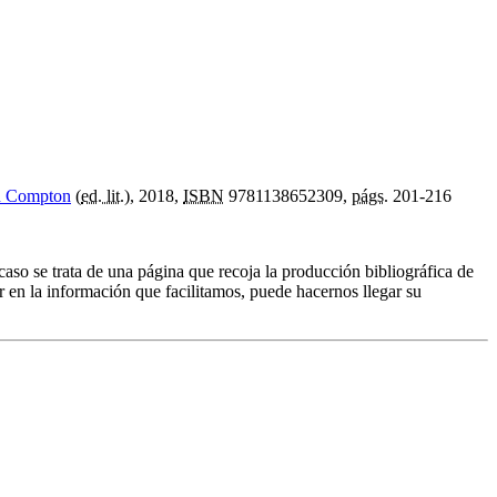
h Compton
(
ed. lit.
), 2018,
ISBN
9781138652309,
págs.
201-216
caso se trata de una página que recoja la producción bibliográfica de
r en la información que facilitamos, puede hacernos llegar su