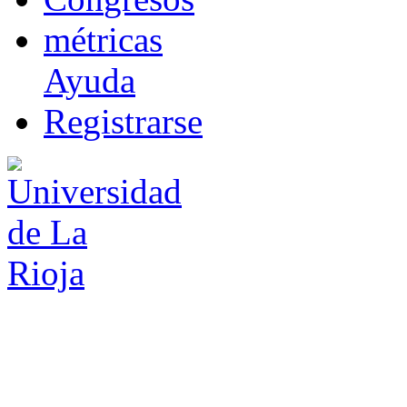
m
étricas
Ayuda
R
e
gistrarse