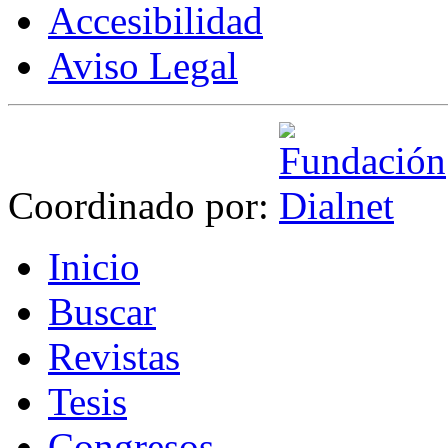
Accesibilidad
Aviso Legal
Coordinado por:
I
nicio
B
uscar
R
evistas
T
esis
Co
n
gresos