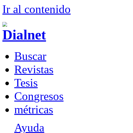
Ir al conteni
d
o
B
uscar
R
evistas
T
esis
Co
n
gresos
m
étricas
Ayuda