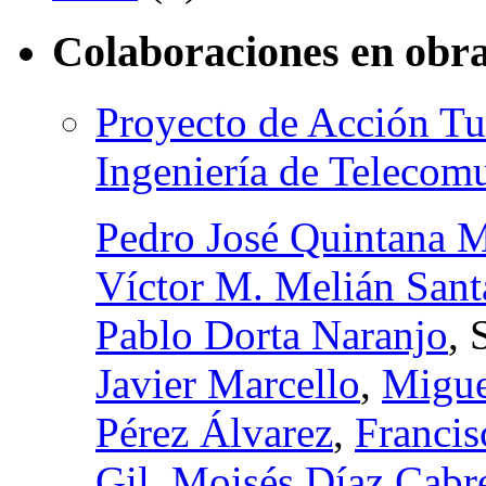
Colaboraciones en obra
Proyecto de Acción Tuto
Ingeniería de Telecom
Pedro José Quintana M
Víctor M. Melián Sant
Pablo Dorta Naranjo
, 
Javier Marcello
,
Migue
Pérez Álvarez
,
Franci
Gil
,
Moisés Díaz Cabr