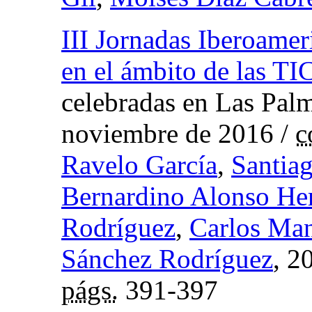
III Jornadas Iberoame
en el ámbito de las TI
celebradas en Las Pal
noviembre de 2016
/
c
Ravelo García
,
Santia
Bernardino Alonso He
Rodríguez
,
Carlos Man
Sánchez Rodríguez
, 2
págs.
391-397