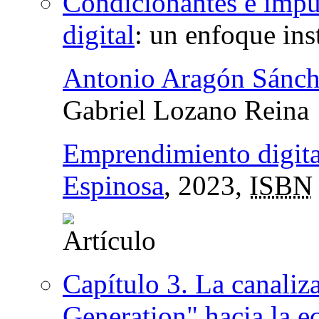
Condicionantes e impu
digital
:
un enfoque ins
Antonio Aragón Sánch
Gabriel Lozano Reina
Emprendimiento digita
Espinosa
, 2023,
ISBN
Capítulo 3. La canaliz
Generation" hacia la 