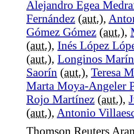
Alejandro Egea Medr
Fernández
(
aut.
),
Anto
Gómez Gómez
(
aut.
),
(
aut.
),
Inés López Lóp
(
aut.
),
Longinos Marín
Saorín
(
aut.
),
Teresa M
Marta Moya-Angeler P
Rojo Martínez
(
aut.
),
J
(
aut.
),
Antonio Villaes
Thomson Reuters Aran