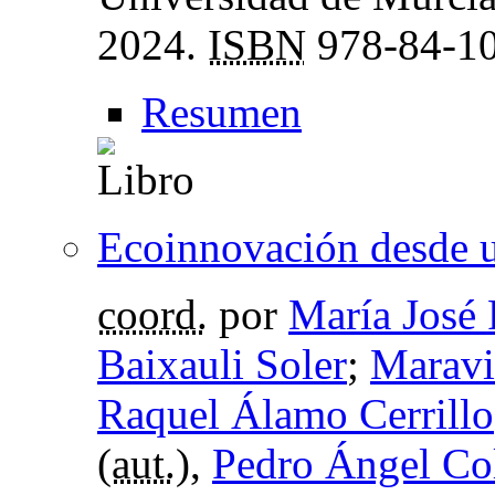
2024.
ISBN
978-84-10
Resumen
Ecoinnovación desde un
coord.
por
María José 
Baixauli Soler
;
Maravil
Raquel Álamo Cerrillo
(
aut.
),
Pedro Ángel Co