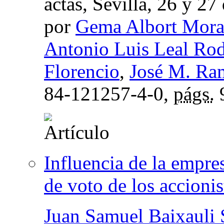
actas, Sevilla, 26 y 2
por
Gema Albort Mora
Antonio Luis Leal Ro
Florencio
,
José M. Ra
84-121257-4-0,
págs.
Influencia de la empre
de voto de los accionis
Juan Samuel Baixauli 