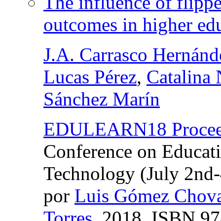
The influence of flipp
outcomes in higher ed
J.A. Carrasco Hernánd
Lucas Pérez
,
Catalina 
Sánchez Marín
EDULEARN18 Procee
Conference on Educat
Technology (July 2nd-
por
Luis Gómez Chov
Torres
, 2018,
ISBN
97