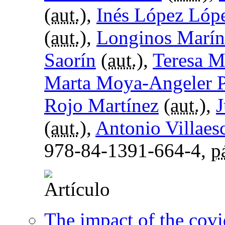
(
aut.
),
Inés López Lóp
(
aut.
),
Longinos Marín
Saorín
(
aut.
),
Teresa M
Marta Moya-Angeler P
Rojo Martínez
(
aut.
),
J
(
aut.
),
Antonio Villaes
978-84-1391-664-4,
p
The impact of the cov