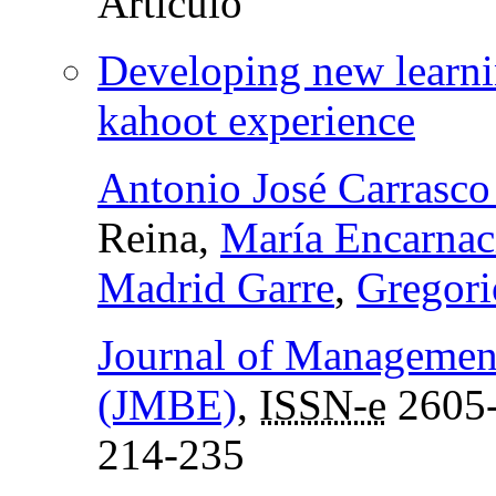
Developing new learnin
kahoot experience
Antonio José Carrasc
Reina,
María Encarnac
Madrid Garre
,
Gregori
Journal of Managemen
(JMBE)
,
ISSN-e
2605
214-235