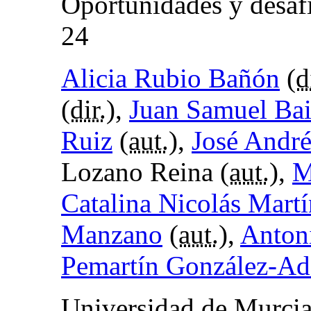
Oportunidades y desa
24
Alicia Rubio Bañón
(
d
(
dir.
),
Juan Samuel Bai
Ruiz
(
aut.
),
José Andr
Lozano Reina (
aut.
),
M
Catalina Nicolás Mart
Manzano
(
aut.
),
Anton
Pemartín González-Ad
Universidad de Murcia,