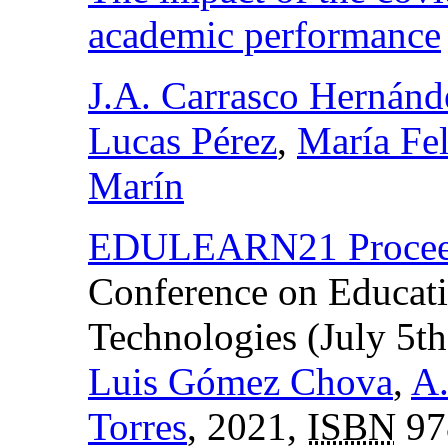
academic performance
J.A. Carrasco Hernánd
Lucas Pérez
,
María Fe
Marín
EDULEARN21 Procee
Conference on Educat
Technologies (July 5th
Luis Gómez Chova
,
A.
Torres
, 2021,
ISBN
97