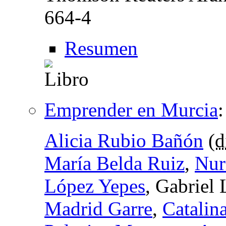
664-4
Resumen
Emprender en Murcia
Alicia Rubio Bañón
(
d
María Belda Ruiz
,
Nur
López Yepes
, Gabriel
Madrid Garre
,
Catalin