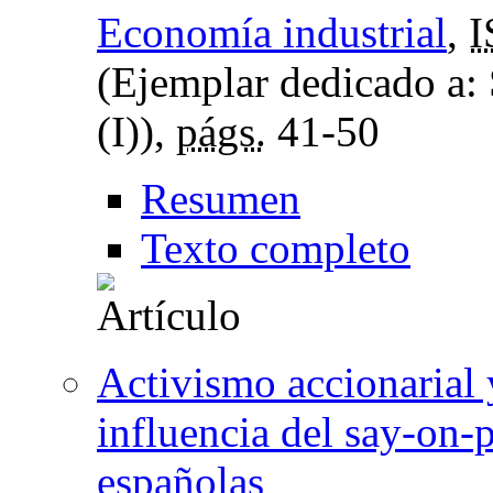
Economía industrial
,
I
(Ejemplar dedicado a: 
(I)),
págs.
41-50
Resumen
Texto completo
Activismo accionarial y
influencia del say-on-
españolas