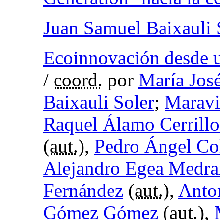
Juan Samuel Baixauli 
Ecoinnovación desde un
/
coord.
por
María José
Baixauli Soler
;
Maravil
Raquel Álamo Cerrillo
(
aut.
),
Pedro Ángel Co
Alejandro Egea Medr
Fernández
(
aut.
),
Anto
Gómez Gómez
(
aut.
),