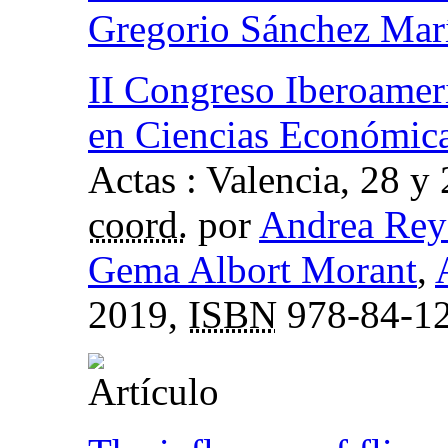
Gregorio Sánchez Mar
II Congreso Iberoamer
en Ciencias Económica
Actas : Valencia, 28 
coord.
por
Andrea Rey
Gema Albort Morant
,
2019,
ISBN
978-84-12