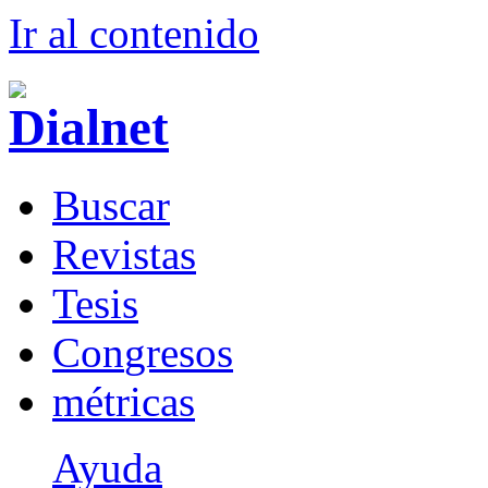
Ir al conteni
d
o
B
uscar
R
evistas
T
esis
Co
n
gresos
m
étricas
Ayuda