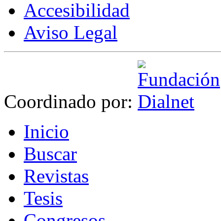
Accesibilidad
Aviso Legal
Coordinado por:
I
nicio
B
uscar
R
evistas
T
esis
Co
n
gresos