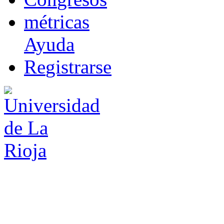
m
étricas
Ayuda
R
e
gistrarse