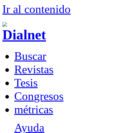
Ir al conteni
d
o
B
uscar
R
evistas
T
esis
Co
n
gresos
m
étricas
Ayuda