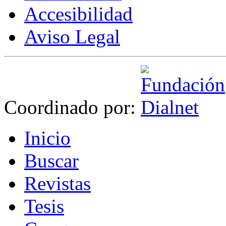
Accesibilidad
Aviso Legal
Coordinado por:
I
nicio
B
uscar
R
evistas
T
esis