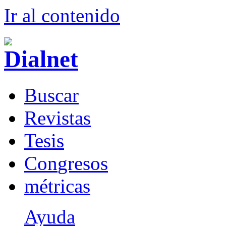
Ir al conteni
d
o
B
uscar
R
evistas
T
esis
Co
n
gresos
m
étricas
Ayuda