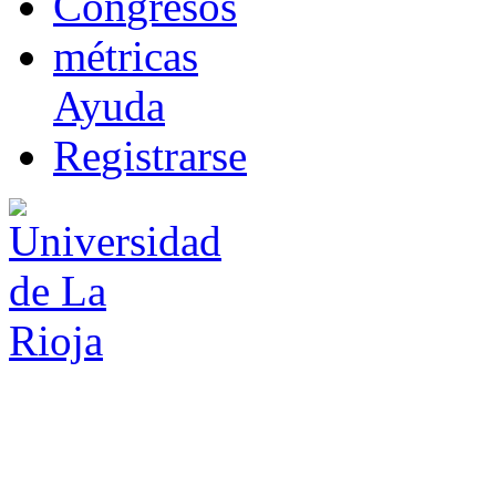
Co
n
gresos
m
étricas
Ayuda
R
e
gistrarse