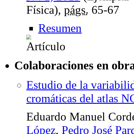
Física),
págs.
65-67
Resumen
Colaboraciones en obra
Estudio de la variabil
cromáticas del atlas N
Eduardo Manuel Corde
López
,
Pedro José Par