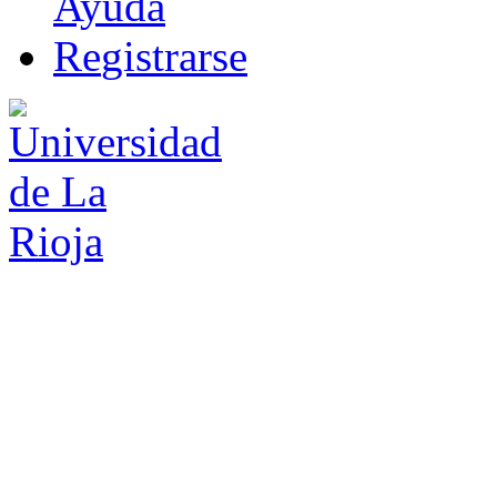
Ayuda
R
e
gistrarse