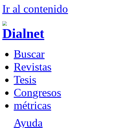
Ir al conteni
d
o
B
uscar
R
evistas
T
esis
Co
n
gresos
m
étricas
Ayuda