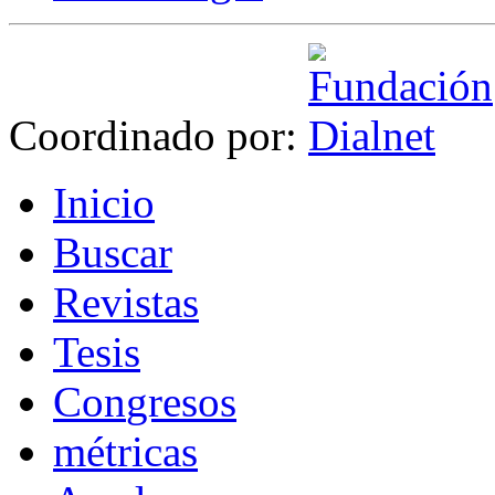
Coordinado por:
I
nicio
B
uscar
R
evistas
T
esis
Co
n
gresos
m
étricas