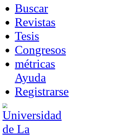
B
uscar
R
evistas
T
esis
Co
n
gresos
m
étricas
Ayuda
R
e
gistrarse