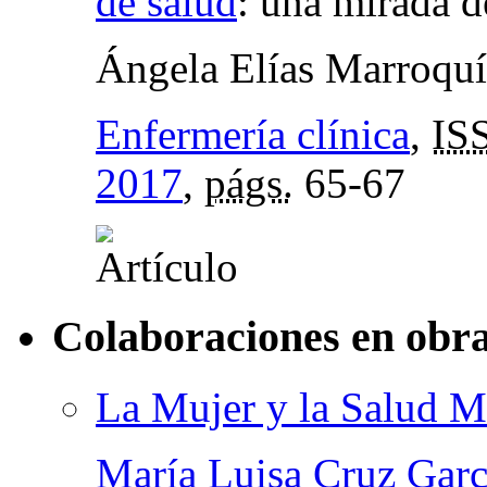
de salud
:
una mirada d
Ángela Elías Marroqu
Enfermería clínica
,
IS
2017
,
págs.
65-67
Colaboraciones en obra
La Mujer y la Salud M
María Luisa Cruz Garc