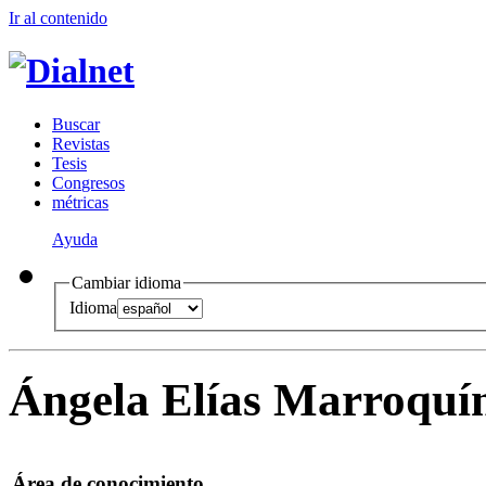
Ir al conteni
d
o
B
uscar
R
evistas
T
esis
Co
n
gresos
m
étricas
Ayuda
Cambiar idioma
Idioma
Ángela Elías Marroquí
Área de conocimiento