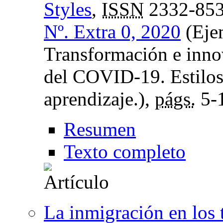
Styles
,
ISSN
2332-85
Nº. Extra 0, 2020
(Ejem
Transformación e innov
del COVID-19. Estilos
aprendizaje.),
págs.
5-
Resumen
Texto completo
La inmigración en los 