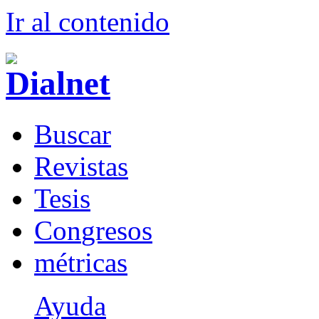
Ir al conteni
d
o
B
uscar
R
evistas
T
esis
Co
n
gresos
m
étricas
Ayuda