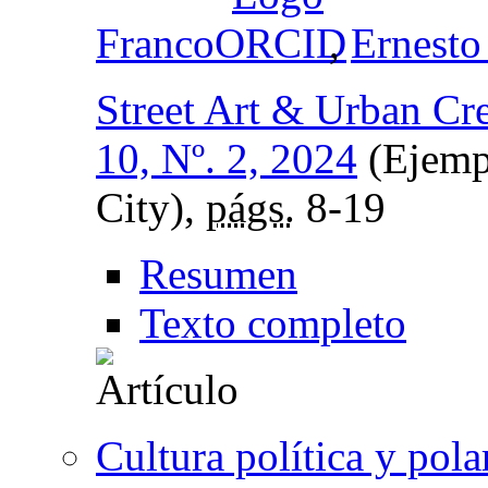
Franco
,
Ernesto
Street Art & Urban Cre
10, Nº. 2, 2024
(Ejempl
City),
págs.
8-19
Resumen
Texto completo
Cultura política y pola