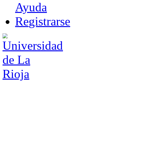
Ayuda
R
e
gistrarse