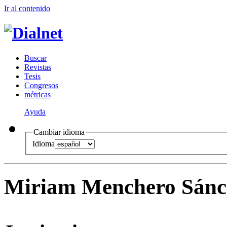
Ir al conteni
d
o
B
uscar
R
evistas
T
esis
Co
n
gresos
m
étricas
Ayuda
Cambiar idioma
Idioma
Miriam Menchero Sánc