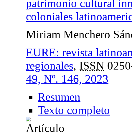
patrimonio cultural in
coloniales latinoameri
Miriam Menchero Sán
EURE: revista latinoa
regionales
,
ISSN
0250
49, Nº. 146, 2023
Resumen
Texto completo