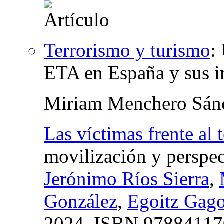
Terrorismo y turismo
:
ETA en España y sus i
Miriam Menchero Sán
Las víctimas frente al
movilización y perspe
Jerónimo Ríos Sierra
,
González
,
Egoitz Gag
2024,
ISBN
97884117