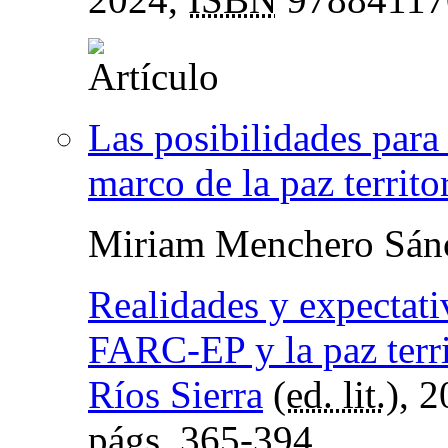
Las posibilidades para
marco de la paz territor
Miriam Menchero Sán
Realidades y expectati
FARC-EP y la paz terr
Ríos Sierra
(
ed. lit.
), 
págs.
365-394