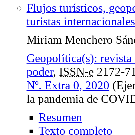
Flujos turísticos, geo
turistas internacionale
Miriam Menchero Sán
Geopolítica(s): revista
poder
,
ISSN-e
2172-7
Nº. Extra 0, 2020
(Ejem
la pandemia de COVI
Resumen
Texto completo