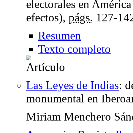
electorales en América
efectos),
págs.
127-14
Resumen
Texto completo
Las Leyes de Indias
:
d
monumental en Iberoa
Miriam Menchero Sán