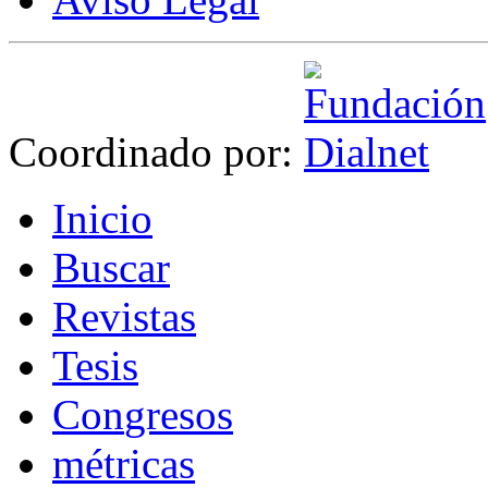
Coordinado por:
I
nicio
B
uscar
R
evistas
T
esis
Co
n
gresos
m
étricas