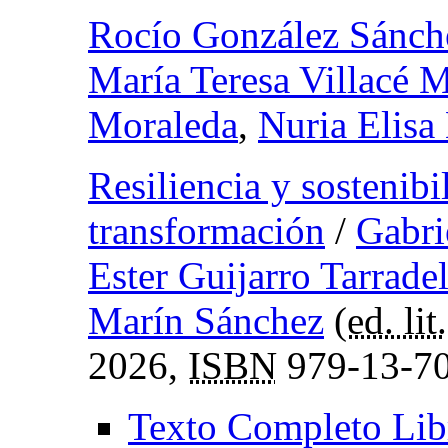
Rocío González Sánch
María Teresa Villacé 
Moraleda
,
Nuria Elisa
Resiliencia y sostenibi
transformación
/
Gabri
Ester Guijarro Tarradel
Marín Sánchez
(
ed. lit.
2026,
ISBN
979-13-70
Texto Completo Lib