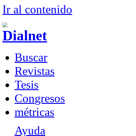
Ir al conteni
d
o
B
uscar
R
evistas
T
esis
Co
n
gresos
m
étricas
Ayuda