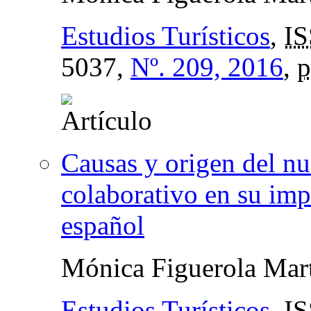
Estudios Turísticos
,
IS
5037,
Nº. 209, 2016
,
p
Causas y origen del n
colaborativo en su impl
español
Mónica Figuerola Mar
Estudios Turísticos
,
IS