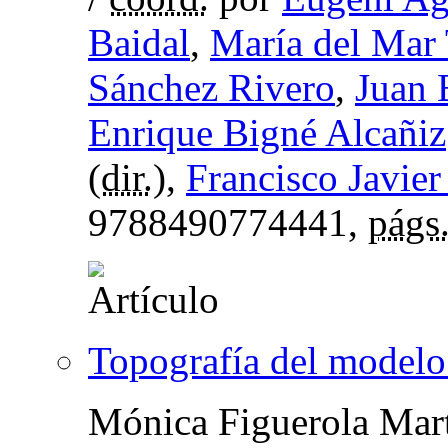
Baidal
,
María del Mar
Sánchez Rivero
,
Juan 
Enrique Bigné Alcañiz
(
dir.
),
Francisco Javier
9788490774441,
págs
Topografía del modelo
Mónica Figuerola Mar