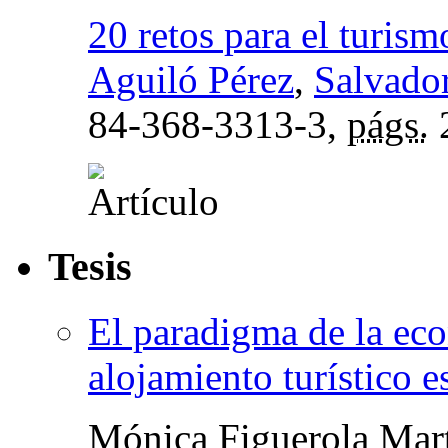
20 retos para el turis
Aguiló Pérez
,
Salvado
84-368-3313-3,
págs.
Tesis
El paradigma de la eco
alojamiento turístico 
Mónica Figuerola Mar