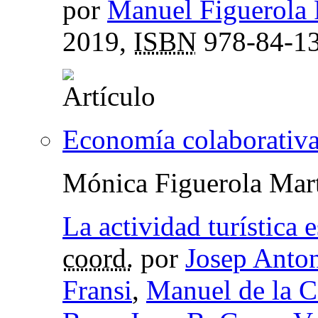
por
Manuel Figuerola
2019,
ISBN
978-84-13
Economía colaborativa
Mónica Figuerola Mar
La actividad turística
coord.
por
Josep Anton
Fransi
,
Manuel de la C