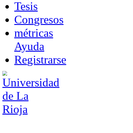
T
esis
Co
n
gresos
m
étricas
Ayuda
R
e
gistrarse