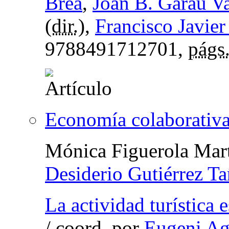
Brea
,
Joan B. Garau Va
(
dir.
),
Francisco Javier
9788491712701,
págs
Economía colaborativa
Mónica Figuerola Mar
Desiderio Gutiérrez T
La actividad turística
/
coord.
por
Eugeni Ag