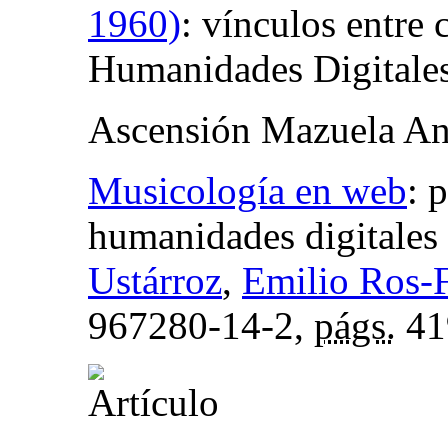
1960)
:
vínculos entre c
Humanidades Digitale
Ascensión Mazuela An
Musicología en web
:
p
humanidades digitales
Ustárroz
,
Emilio Ros-
967280-14-2,
págs.
41