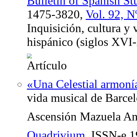
Bulletin of Spanish St
1475-3820,
Vol. 92, N
Inquisición, cultura y
hispánico (siglos XVI
«Una Celestial armoní
vida musical de Barcel
Ascensión Mazuela An
Quadrivium
,
ISSN-e
1