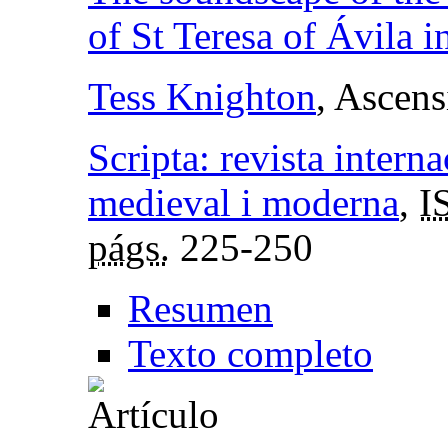
of St Teresa of Ávila 
Tess Knighton
, Ascen
Scripta: revista interna
medieval i moderna
,
I
págs.
225-250
Resumen
Texto completo