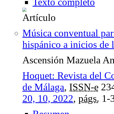
Texto completo
Música conventual par
hispánico a inicios de
Ascensión Mazuela An
Hoquet: Revista del C
de Málaga
,
ISSN-e
23
20, 10, 2022
,
págs.
1-
Resumen