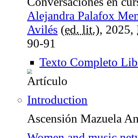
Conversaciones en cur
Alejandra Palafox Me
Avilés
(
ed. lit.
), 2025,
90-91
Texto Completo Lib
Introduction
Ascensión Mazuela An
Women and music netw