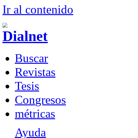
Ir al conteni
d
o
B
uscar
R
evistas
T
esis
Co
n
gresos
m
étricas
Ayuda