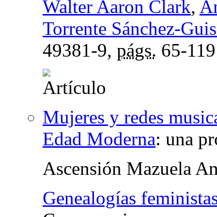
Walter Aaron Clark
,
An
Torrente Sánchez-Gui
49381-9,
págs.
65-119
Mujeres y redes musica
Edad Moderna
:
una pr
Ascensión Mazuela An
Genealogías feminista