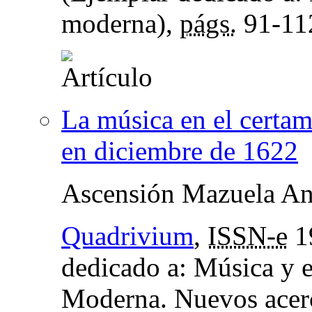
moderna),
págs.
91-11
La música en el certa
en diciembre de 1622
Ascensión Mazuela An
Quadrivium
,
ISSN-e
1
dedicado a: Música y 
Moderna. Nuevos acer