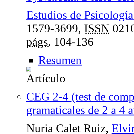
Estudios de Psicología
1579-3699,
ISSN
0210
págs.
104-136
Resumen
CEG 2-4 (test de comp
gramaticales de 2 a 4 
Nuria Calet Ruiz,
Elvi