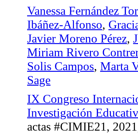
Vanessa Fernández Tor
Ibáñez-Alfonso
,
Graci
Javier Moreno Pérez
,
Miriam Rivero Contre
Solis Campos
,
Marta V
Sage
IX Congreso Internacio
Investigación Educativ
actas #CIMIE21
, 202