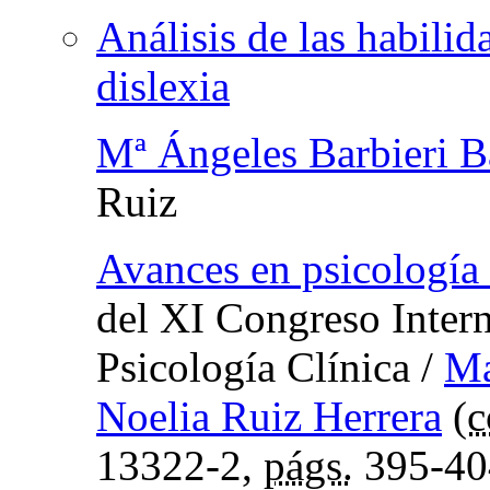
Análisis de las habilid
dislexia
Mª Ángeles Barbieri Ba
Ruiz
Avances en psicología 
del XI Congreso Inter
Psicología Clínica
/
Ma
Noelia Ruiz Herrera
(
c
13322-2,
págs.
395-40