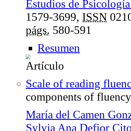
Estudios de Psicología
1579-3699,
ISSN
0210
págs.
580-591
Resumen
Scale of reading fluen
components of fluenc
María del Camen Gonzá
Sylvia Ana Defior Cito