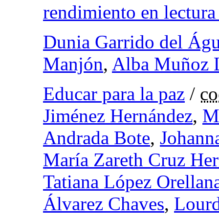
rendimiento en lectura 
Dunia Garrido del Águ
Manjón
,
Alba Muñoz 
Educar para la paz
/
co
Jiménez Hernández
,
Ma
Andrada Bote
,
Johann
María Zareth Cruz He
Tatiana López Orellan
Álvarez Chaves
,
Lour