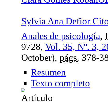
Sylvia Ana Defior Cito
Anales de psicología
,
9728,
Vol. 35, Nº. 3, 
October),
págs.
378-3
Resumen
Texto completo