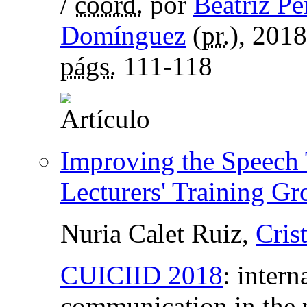
/
coord.
por
Beatriz P
Domínguez
(
pr.
), 201
págs.
111-118
Improving the Speech
Lecturers' Training Gr
Nuria Calet Ruiz,
Cris
CUICIID 2018
:
intern
communication in the p