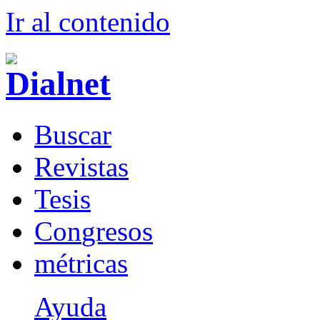
Ir al conteni
d
o
B
uscar
R
evistas
T
esis
Co
n
gresos
m
étricas
Ayuda