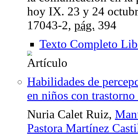
hoy IX. 23 y 24 octub
17043-2,
pág.
394
Texto Completo Lib
Habilidades de percepc
en niños con trastorno 
Nuria Calet Ruiz,
Manu
Pastora Martínez Casti