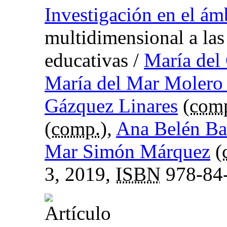
Investigación en el ám
multidimensional a las
educativas
/
María del
María del Mar Molero
Gázquez Linares
(
com
(
comp.
),
Ana Belén Ba
Mar Simón Márquez
(
3, 2019,
ISBN
978-84