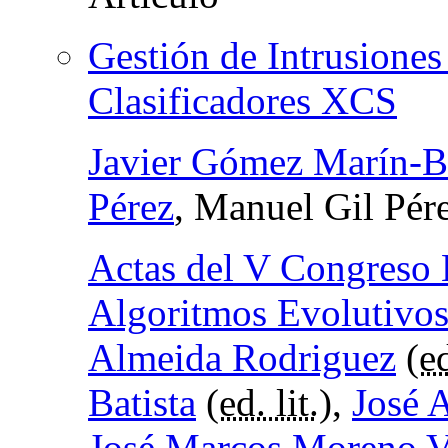
Gestión de Intrusiones
Clasificadores XCS
Javier Gómez Marín-B
Pérez
, Manuel Gil Pér
Actas del V Congreso 
Algoritmos Evolutivos
Almeida Rodriguez
(
ed
Batista
(
ed. lit.
),
José 
José Marcos Moreno 