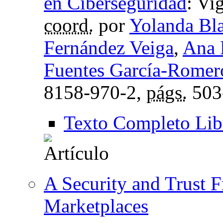
en Ciberseguridad
:
Vig
coord.
por
Yolanda Bl
Fernández Veiga
,
Ana 
Fuentes García-Romer
8158-970-2,
págs.
503
Texto Completo Lib
A Security and Trust 
Marketplaces