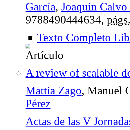
García
,
Joaquín Calvo 
9788490444634,
págs
Texto Completo Lib
A review of scalable 
Mattia Zago
, Manuel G
Pérez
Actas de las V Jornad