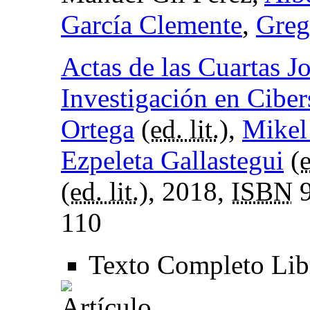
García Clemente
,
Greg
Actas de las Cuartas J
Investigación en Cibe
Ortega
(
ed. lit.
),
Mikel
Ezpeleta Gallastegui
(
e
(
ed. lit.
), 2018,
ISBN
9
110
Texto Completo Li