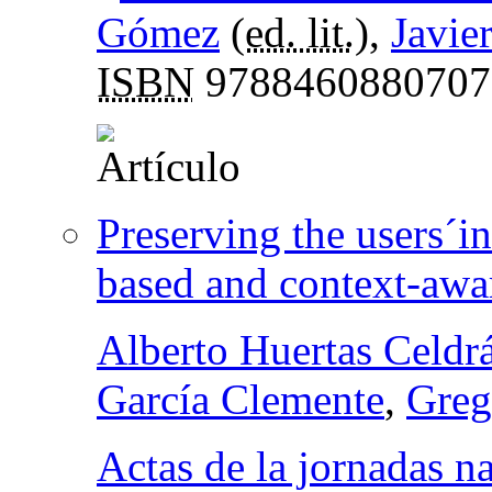
Gómez
(
ed. lit.
),
Javie
ISBN
9788460880707
Preserving the users´i
based and context-awar
Alberto Huertas Celdr
García Clemente
,
Greg
Actas de la jornadas n