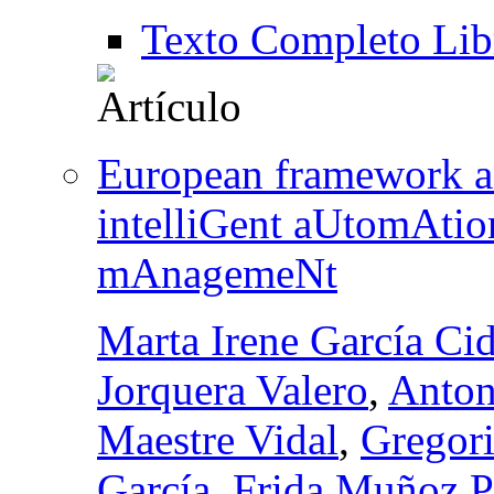
Texto Completo Lib
European framework an
intelliGent aUtomAtio
mAnagemeNt
Marta Irene García Ci
Jorquera Valero
,
Anton
Maestre Vidal
,
Gregori
García
,
Frida Muñoz P