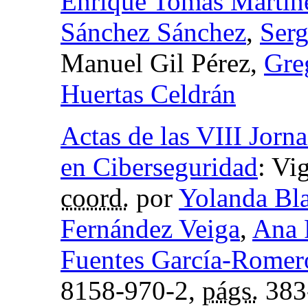
Enrique Tomás Martíne
Sánchez Sánchez
,
Serg
Manuel Gil Pérez,
Gre
Huertas Celdrán
Actas de las VIII Jorn
en Ciberseguridad
:
Vig
coord.
por
Yolanda Bl
Fernández Veiga
,
Ana 
Fuentes García-Romer
8158-970-2,
págs.
383