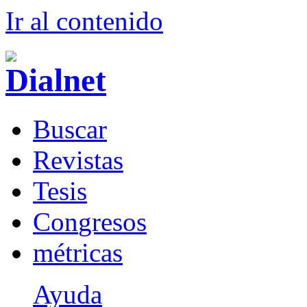
Ir al conteni
d
o
B
uscar
R
evistas
T
esis
Co
n
gresos
m
étricas
Ayuda