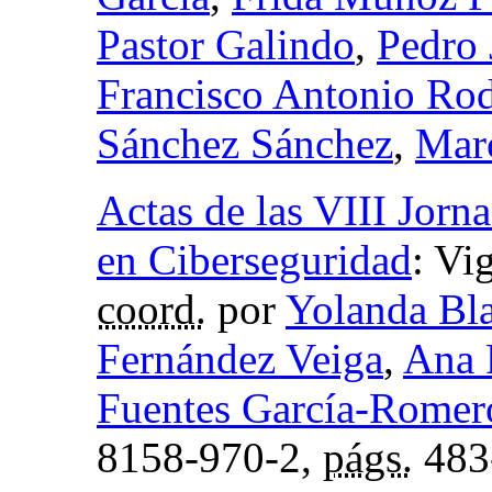
Pastor Galindo
,
Pedro
Francisco Antonio Ro
Sánchez Sánchez
,
Mar
Actas de las VIII Jorn
en Ciberseguridad
:
Vig
coord.
por
Yolanda Bl
Fernández Veiga
,
Ana 
Fuentes García-Romer
8158-970-2,
págs.
483