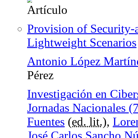
Provision of Security-
Lightweight Scenarios
Antonio López Martín
Pérez
Investigación en Ciber
Jornadas Nacionales (
Fuentes
(
ed. lit.
),
Lore
José Carlos Sancho N