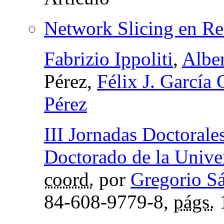
Network Slicing en R
Fabrizio Ippoliti
,
Alber
Pérez,
Félix J. García
Pérez
III Jornadas Doctorale
Doctorado de la Univ
coord.
por
Gregorio S
84-608-9779-8,
págs.