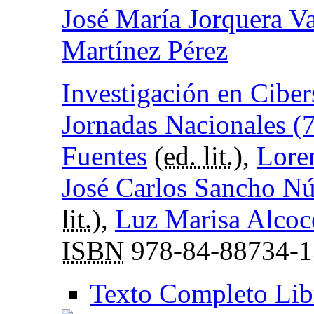
José María Jorquera V
Martínez Pérez
Investigación en Ciber
Jornadas Nacionales (
Fuentes
(
ed. lit.
),
Lore
José Carlos Sancho N
lit.
),
Luz Marisa Alcoc
ISBN
978-84-88734-1
Texto Completo Lib