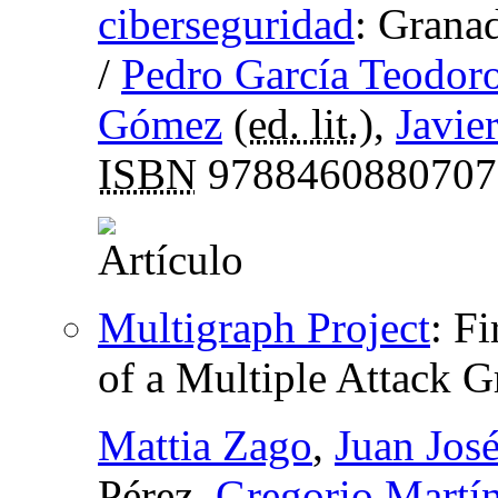
ciberseguridad
:
Granad
/
Pedro García Teodor
Gómez
(
ed. lit.
),
Javie
ISBN
9788460880707
Multigraph Project
:
Fi
of a Multiple Attack 
Mattia Zago
,
Juan Jos
Pérez,
Gregorio Martín