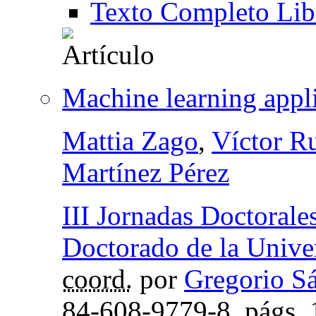
Texto Completo Lib
Machine learning appli
Mattia Zago
,
Víctor R
Martínez Pérez
III Jornadas Doctorale
Doctorado de la Univ
coord.
por
Gregorio S
84-608-9779-8,
págs.