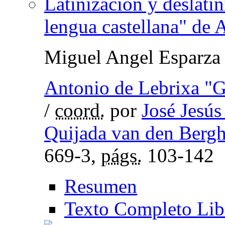
Latinización y deslatin
lengua castellana" de 
Miguel Angel Esparza 
Antonio de Lebrixa "
/
coord.
por
José Jesú
Quijada van den Berg
669-3,
págs.
103-142
Resumen
Texto Completo Lib