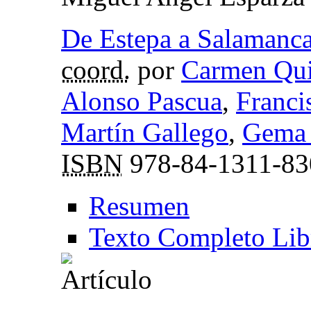
De Estepa a Salamanc
coord.
por
Carmen Qui
Alonso Pascua
,
Franci
Martín Gallego
,
Gema 
ISBN
978-84-1311-83
Resumen
Texto Completo Lib