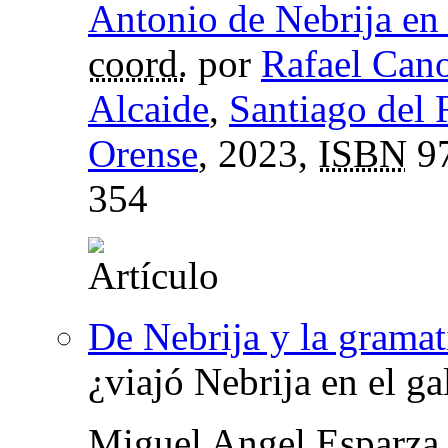
Antonio de Nebrija en l
coord.
por
Rafael Cano
Alcaide
,
Santiago del
Orense
, 2023,
ISBN
97
354
De Nebrija y la gramati
¿viajó Nebrija en el g
Miguel Angel Esparza 