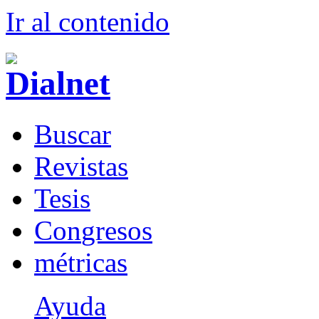
Ir al conteni
d
o
B
uscar
R
evistas
T
esis
Co
n
gresos
m
étricas
Ayuda