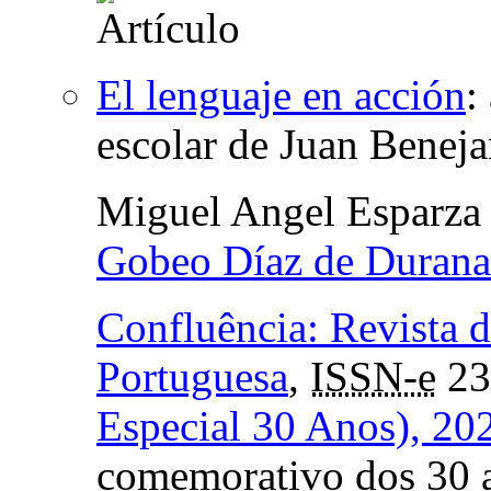
El lenguaje en acción
:
escolar de Juan Benej
Miguel Angel Esparza 
Gobeo Díaz de Durana
Confluência: Revista d
Portuguesa
,
ISSN-e
23
Especial 30 Anos), 20
comemorativo dos 30 a