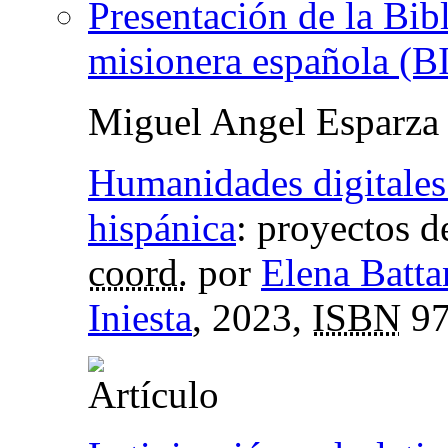
Presentación de la Bibl
misionera española (
Miguel Angel Esparza 
Humanidades digitales e
hispánica
:
proyectos de
coord.
por
Elena Batt
Iniesta
, 2023,
ISBN
97