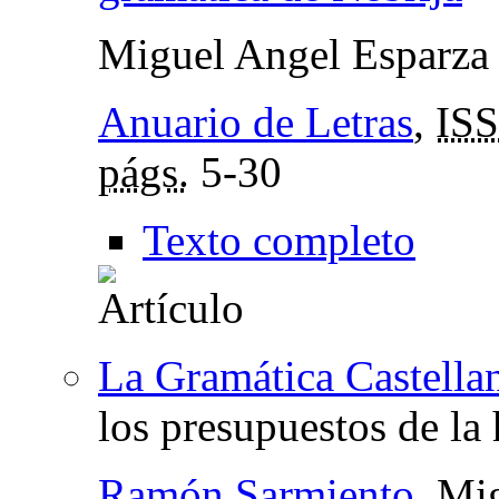
Miguel Angel Esparza 
Anuario de Letras
,
IS
págs.
5-30
Texto completo
La Gramática Castella
los presupuestos de la h
Ramón Sarmiento
, Mi