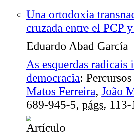
Una ortodoxia transnac
cruzada entre el PCP y 
Eduardo Abad García
As esquerdas radicais i
democracia
:
Percursos
Matos Ferreira
,
João M
689-945-5,
págs.
113-