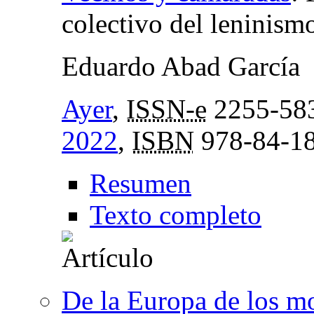
colectivo del leninism
Eduardo Abad García
Ayer
,
ISSN-e
2255-58
2022
,
ISBN
978-84-18
Resumen
Texto completo
De la Europa de los m