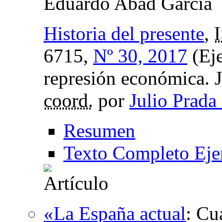
Eduardo Abad García
Historia del presente
,
6715,
Nº 30, 2017
(Eje
represión económica. J
coord.
por
Julio Prada
Resumen
Texto Completo Eje
«La España actual
:
Cua