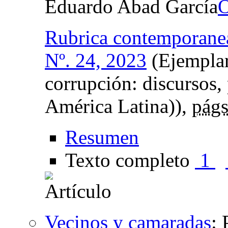
Eduardo Abad García
Rubrica contemporane
Nº. 24, 2023
(Ejemplar
corrupción: discursos,
América Latina)),
págs
Resumen
Texto completo
1
Vecinos y camaradas
: