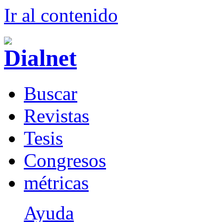
Ir al conteni
d
o
B
uscar
R
evistas
T
esis
Co
n
gresos
m
étricas
Ayuda