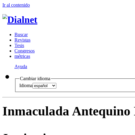
Ir al conteni
d
o
B
uscar
R
evistas
T
esis
Co
n
gresos
m
étricas
Ayuda
Cambiar idioma
Idioma
Inmaculada Antequino