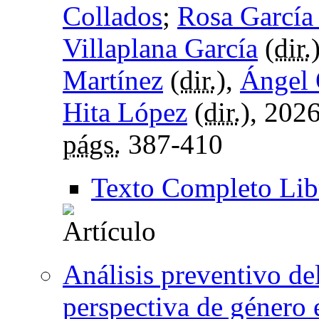
Collados
;
Rosa Garcí
Villaplana García
(
dir.
Martínez
(
dir.
),
Ángel 
Hita López
(
dir.
), 202
págs.
387-410
Texto Completo Lib
Análisis preventivo de
perspectiva de género