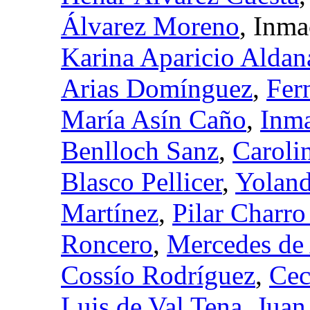
Álvarez Moreno
, Inm
Karina Aparicio Aldan
Arias Domínguez
,
Fer
María Asín Caño
,
Inma
Benlloch Sanz
,
Caroli
Blasco Pellicer
,
Yolan
Martínez
,
Pilar Charr
Roncero
,
Mercedes de 
Cossío Rodríguez
,
Cec
Luis de Val Tena
,
Juan