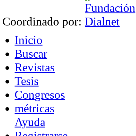
Coordinado por:
I
nicio
B
uscar
R
evistas
T
esis
Co
n
gresos
m
étricas
Ayuda
R
e
gistrarse