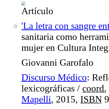
'La letra con sangre ent
sanitaria como herrami
mujer en Cultura Inte
Giovanni Garofalo
Discurso Médico
:
Refl
lexicográficas
/
coord.
Mapelli
, 2015,
ISBN
9