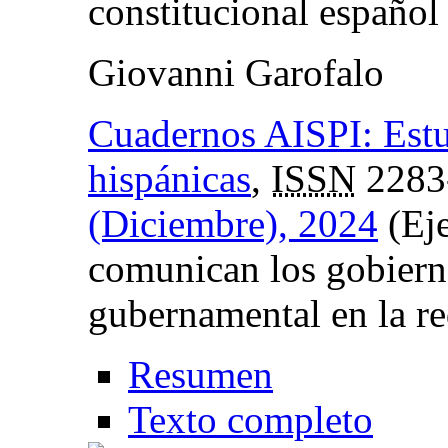
constitucional español
Giovanni Garofalo
Cuadernos AISPI: Estud
hispánicas
,
ISSN
2283
(Diciembre), 2024
(Ej
comunican los gobier
gubernamental en la r
Resumen
Texto completo