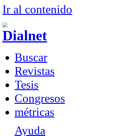
Ir al conteni
d
o
B
uscar
R
evistas
T
esis
Co
n
gresos
m
étricas
Ayuda