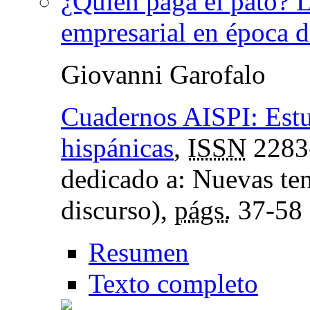
¿Quién paga el pato? 
empresarial en época de
Giovanni Garofalo
Cuadernos AISPI: Estud
hispánicas
,
ISSN
2283
dedicado a: Nuevas ten
discurso),
págs.
37-58
Resumen
Texto completo