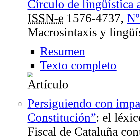
Círculo de lingüística
ISSN-e
1576-4737,
Nº
Macrosintaxis y lingüí
Resumen
Texto completo
Persiguiendo con imparc
Constitución”
:
el léxi
Fiscal de Cataluña con