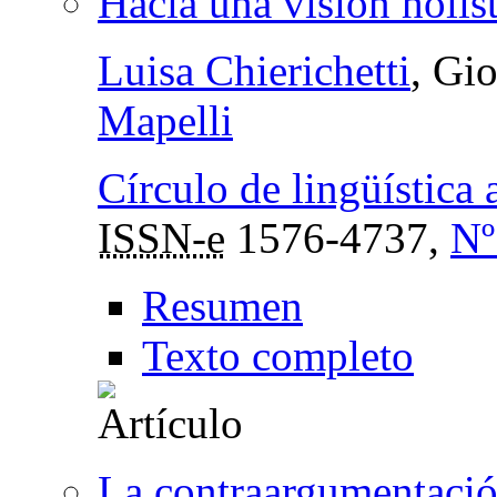
Hacia una visión holíst
Luisa Chierichetti
, Gi
Mapelli
Círculo de lingüística
ISSN-e
1576-4737,
Nº
Resumen
Texto completo
La contraargumentació