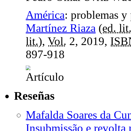
América
:
problemas y 
Martínez Riaza
(
ed. lit
lit.
),
Vol.
2, 2019,
ISB
897-918
Reseñas
Mafalda Soares da Cunh
Insubmissão e revolta