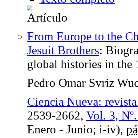
From Europe to the Ch
Jesuit Brothers
:
Biogra
global histories in the
Pedro Omar Svriz Wuc
Ciencia Nueva: revista 
2539-2662,
Vol. 3, Nº
Enero - Junio; i-iv),
pá