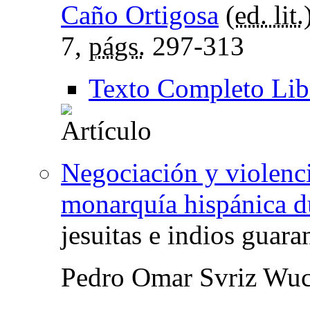
Caño Ortigosa
(
ed. lit.
7,
págs.
297-313
Texto Completo Lib
Negociación y violenci
monarquía hispánica du
jesuitas e indios guara
Pedro Omar Svriz Wuc