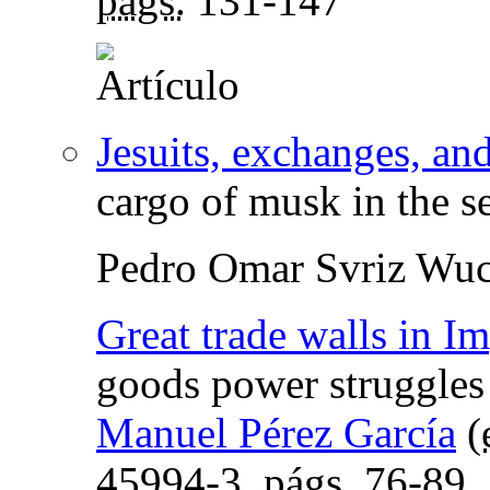
págs.
131-147
Jesuits, exchanges, an
cargo of musk in the s
Pedro Omar Svriz Wuc
Great trade walls in I
goods power struggle
Manuel Pérez García
(
45994-3,
págs.
76-89