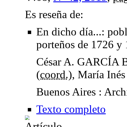
Es reseña de:
En dicho día...
:
pobl
porteños de 1726 y
César A. GARCÍA
(
coord.
), María Inés
Buenos Aires : Arch
Texto completo