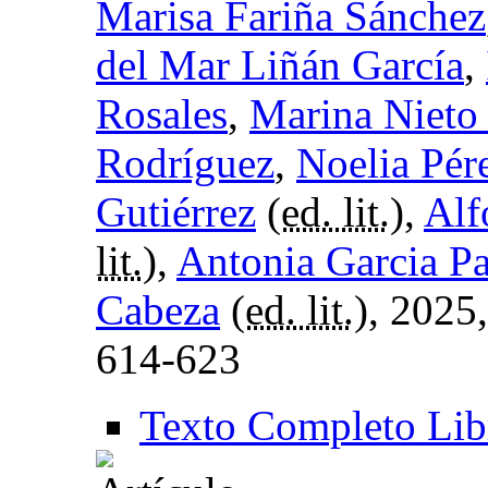
Marisa Fariña Sánchez
del Mar Liñán García
,
Rosales
,
Marina Nieto
Rodríguez
,
Noelia Pér
Gutiérrez
(
ed. lit.
),
Alf
lit.
),
Antonia Garcia Pa
Cabeza
(
ed. lit.
), 2025
614-623
Texto Completo Lib