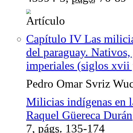
Capítulo IV Las milici
del paraguay. Nativos, 
imperiales (siglos xvii 
Pedro Omar Svriz Wuc
Milicias indígenas en 
Raquel Güereca Durán
7,
págs.
135-174