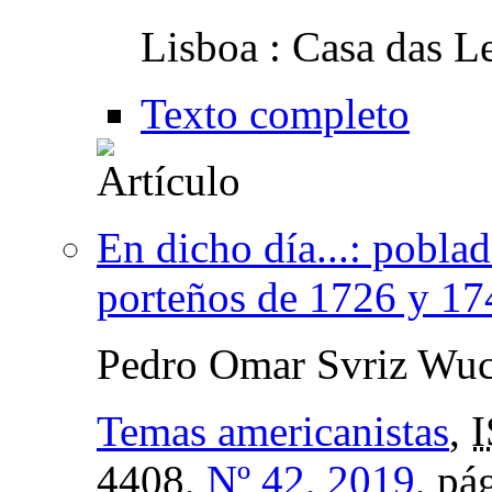
Lisboa : Casa das L
Texto completo
En dicho día...: poblad
porteños de 1726 y 17
Pedro Omar Svriz Wuc
Temas americanistas
,
4408,
Nº 42, 2019
,
pág