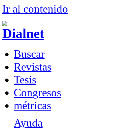
Ir al conteni
d
o
B
uscar
R
evistas
T
esis
Co
n
gresos
m
étricas
Ayuda