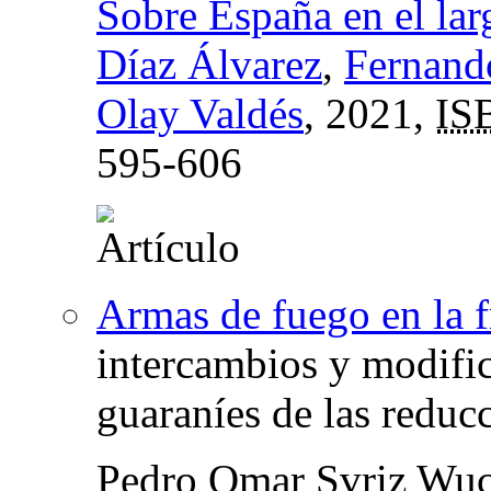
Sobre España en el lar
Díaz Álvarez
,
Fernand
Olay Valdés
, 2021,
IS
595-606
Armas de fuego en la 
intercambios y modific
guaraníes de las reducc
Pedro Omar Svriz Wuc