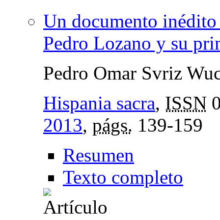
Un documento inédito d
Pedro Lozano y su pri
Pedro Omar Svriz Wuc
Hispania sacra
,
ISSN
0
2013
,
págs.
139-159
Resumen
Texto completo