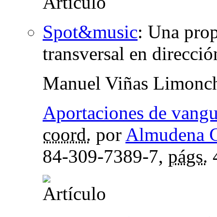
Spot&music
:
Una prop
transversal en direcció
Manuel Viñas Limonc
Aportaciones de vangua
coord.
por
Almudena G
84-309-7389-7,
págs.