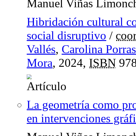
Manuel Viñas Limonc
Hibridación cultural 
social disruptivo
/
coor
Vallés
,
Carolina Porras
Mora
, 2024,
ISBN
978
La geometría como pro
en intervenciones gráf