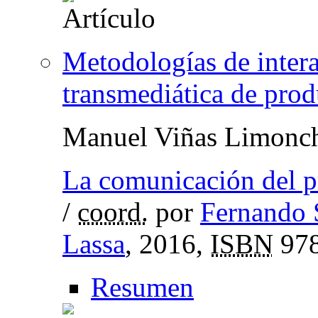
Metodologías de inter
transmediática de prod
Manuel Viñas Limonc
La comunicación del p
/
coord.
por
Fernando 
Lassa
, 2016,
ISBN
978
Resumen