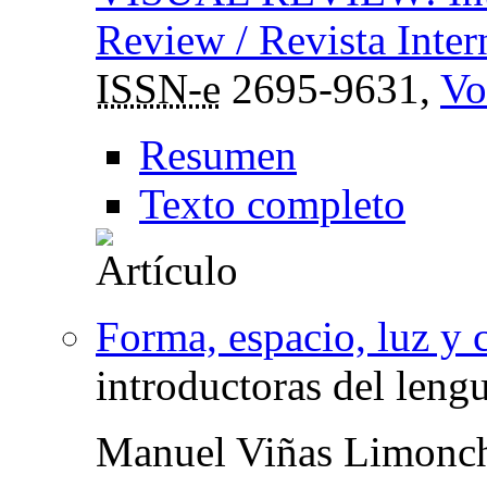
Review / Revista Inter
ISSN-e
2695-9631,
Vo
Resumen
Texto completo
Forma, espacio, luz y 
introductoras del leng
Manuel Viñas Limonc