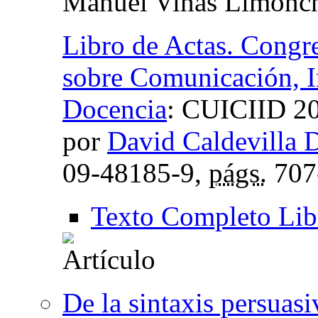
Manuel Viñas Limonc
Libro de Actas. Congre
sobre Comunicación, I
Docencia
:
CUICIID 202
por
David Caldevilla
09-48185-9,
págs.
707
Texto Completo Lib
De la sintaxis persuasi