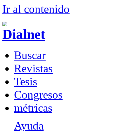
Ir al conteni
d
o
B
uscar
R
evistas
T
esis
Co
n
gresos
m
étricas
Ayuda