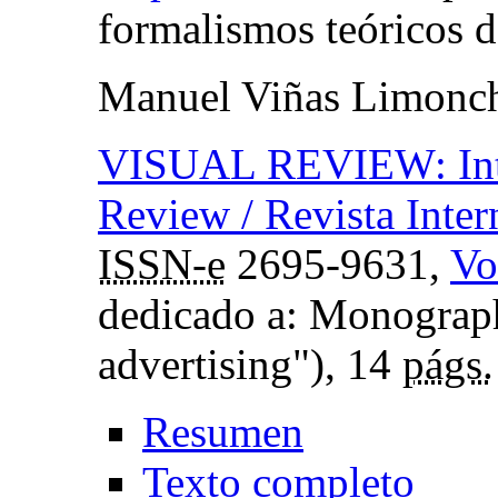
formalismos teóricos de
Manuel Viñas Limonc
VISUAL REVIEW: Inter
Review / Revista Inter
ISSN-e
2695-9631,
Vo
dedicado a: Monograph
advertising"), 14
págs.
Resumen
Texto completo