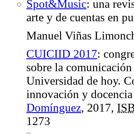
Spot&Music
:
una revi
arte y de cuentas en p
Manuel Viñas Limonc
CUICIID 2017
:
congre
sobre la comunicación 
Universidad de hoy. Co
innovación y docencia
Domínguez
, 2017,
IS
1273