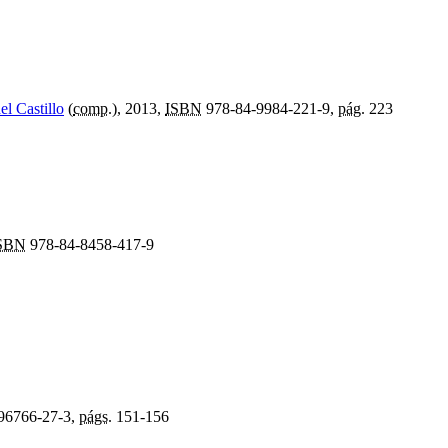
l Castillo
(
comp.
), 2013,
ISBN
978-84-9984-221-9,
pág.
223
SBN
978-84-8458-417-9
96766-27-3,
págs.
151-156