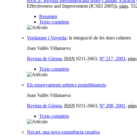
REICE: Revista Iberoamericana sobre Calidad, Eficacia
Effectiveness and Improvement (ICSEI 2005)),
págs.
552
Resumen
Texto completo
Verdaguer i Vayreda
:
la integració de les dues cultures
Joan Vallès Villanueva
Revista de Girona
,
ISSN
0211-2663,
Nº 217, 2003
,
págs
Texto completo
Els ensenyaments artístics postobligatoris
Joan Vallès Villanueva
Revista de Girona
,
ISSN
0211-2663,
Nº 208, 2001
,
págs
Texto completo
Net.art. una nova experiència creativa