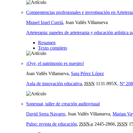
Compentencias profesionales e investigación en Artetera
Miquel Izuel Curriá
, Joan Vallès Villanueva
Arteterapia: papeles de arteterapia y educación artística pa
Resumen
Texto completo
¡Oye, el patrimonio es nuestro!
Joan Vallès Villanueva,
Sara Pérez López
Aula de innovación educativa
,
ISSN
1131-995X,
Nº 208
Sonesnat, taller de creación audiovisual
David Serra Navarro
, Joan Vallès Villanueva,
Marian Va
Pulso: revista de educación
,
ISSN-e
2445-2866,
ISSN
15