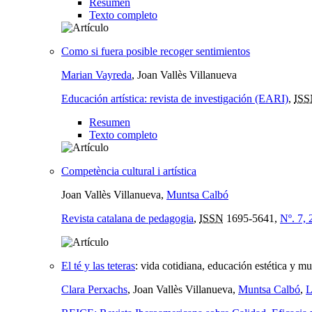
Resumen
Texto completo
Como si fuera posible recoger sentimientos
Marian Vayreda
, Joan Vallès Villanueva
Educación artística: revista de investigación (EARI)
,
ISS
Resumen
Texto completo
Competència cultural i artística
Joan Vallès Villanueva,
Muntsa Calbó
Revista catalana de pedagogia
,
ISSN
1695-5641,
Nº. 7,
El té y las teteras
:
vida cotidiana, educación estética y mu
Clara Perxachs
, Joan Vallès Villanueva,
Muntsa Calbó
,
L