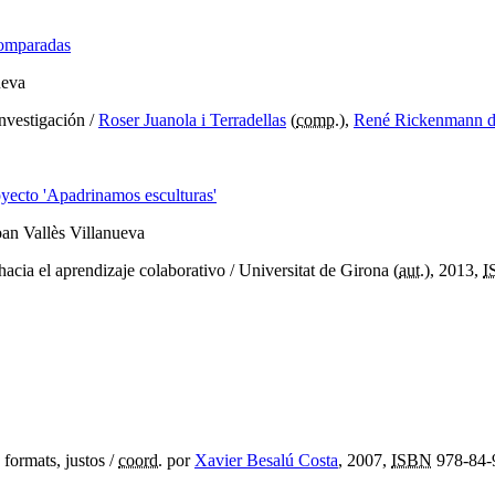
comparadas
ueva
investigación
/
Roser Juanola i Terradellas
(
comp.
),
René Rickenmann de
oyecto 'Apadrinamos esculturas'
oan Vallès Villanueva
hacia el aprendizaje colaborativo
/ Universitat de Girona (
aut.
), 2013,
I
 formats, justos
/
coord.
por
Xavier Besalú Costa
, 2007,
ISBN
978-84-