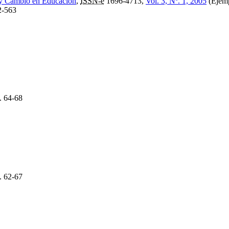
 y Cambio en Educación
,
ISSN-e
1696-4713,
Vol. 3, Nº. 1, 2005
(Ejemp
-563
.
64-68
.
62-67