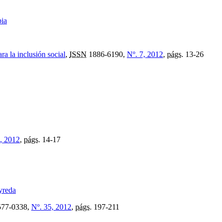
pia
ra la inclusión social
,
ISSN
1886-6190,
Nº. 7, 2012
,
págs.
13-26
, 2012
,
págs.
14-17
yreda
77-0338,
Nº. 35, 2012
,
págs.
197-211