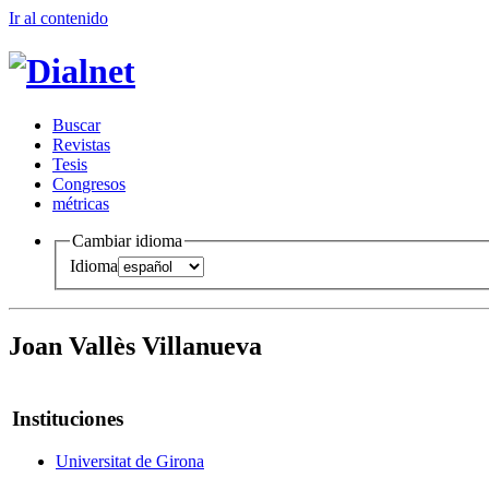
Ir al conteni
d
o
B
uscar
R
evistas
T
esis
Co
n
gresos
m
étricas
Cambiar idioma
Idioma
Joan Vallès Villanueva
Instituciones
Universitat de Girona