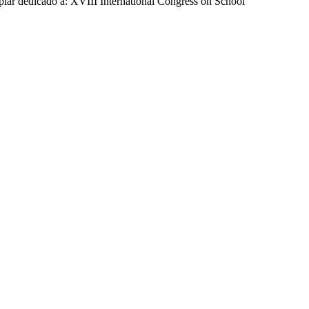
lar dedicado a: XVIII International Congress on School