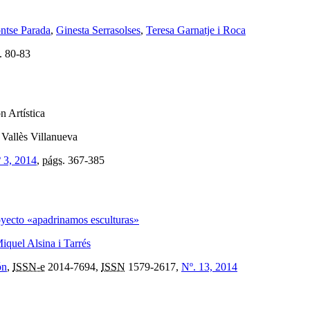
ntse Parada
,
Ginesta Serrasolses
,
Teresa Garnatje i Roca
.
80-83
n Artística
 Vallès Villanueva
º 3, 2014
,
págs.
367-385
royecto «apadrinamos esculturas»
iquel Alsina i Tarrés
ón
,
ISSN-e
2014-7694,
ISSN
1579-2617,
Nº. 13, 2014