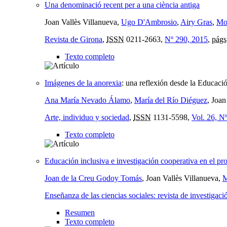
Una denominació recent per a una ciència antiga
Joan Vallès Villanueva,
Ugo D'Ambrosio
,
Airy Gras
,
Mo
Revista de Girona
,
ISSN
0211-2663,
Nº 290, 2015
,
págs
Texto completo
Imágenes de la anorexia
:
una reflexión desde la Educació
Ana María Nevado Álamo
,
María del Río Diéguez
, Joan
Arte, individuo y sociedad
,
ISSN
1131-5598,
Vol. 26, N
Texto completo
Educación inclusiva e investigación cooperativa en el p
Joan de la Creu Godoy Tomás
, Joan Vallès Villanueva,
M
Enseñanza de las ciencias sociales: revista de investigaci
Resumen
Texto completo