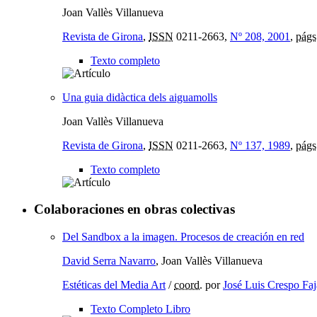
Joan Vallès Villanueva
Revista de Girona
,
ISSN
0211-2663,
Nº 208, 2001
,
págs
Texto completo
Una guia didàctica dels aiguamolls
Joan Vallès Villanueva
Revista de Girona
,
ISSN
0211-2663,
Nº 137, 1989
,
págs
Texto completo
Colaboraciones en obras colectivas
Del Sandbox a la imagen. Procesos de creación en red
David Serra Navarro
, Joan Vallès Villanueva
Estéticas del Media Art
/
coord.
por
José Luis Crespo Fa
Texto Completo Libro