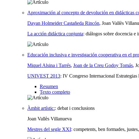
Aproximación al concepto de devolución en didácticas 
Dayan Holmeider Castañeda Rincón
, Joan Vallès Villan
La acción didáctica conjunta
:
diálogos sobre docencia e 
Educación inclusiva e investigación cooperativa en el pr
Miquel Alsina i Tarrés
,
Joan de la Creu Godoy Tomás
, J
UNIVEST 2013
:
IV Congreso Internacional Estrategias 
Resumen
Texto completo
Àmbit artístic:
:
debat i conclusions
Joan Vallès Villanueva
Mestres del segle XXI
:
competents, ben formades, justes,