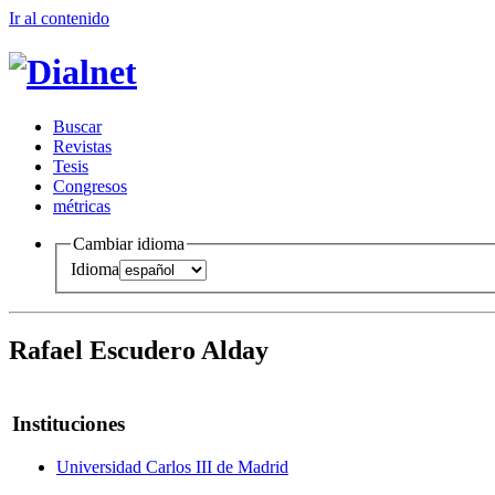
Ir al conteni
d
o
B
uscar
R
evistas
T
esis
Co
n
gresos
m
étricas
Cambiar idioma
Idioma
Rafael Escudero Alday
Instituciones
Universidad Carlos III de Madrid