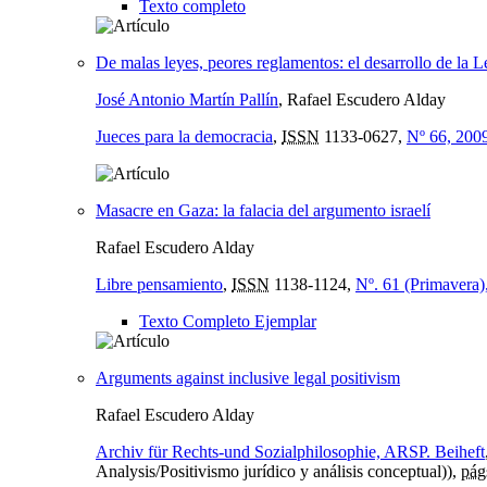
Texto completo
De malas leyes, peores reglamentos: el desarrollo de la L
José Antonio Martín Pallín
, Rafael Escudero Alday
Jueces para la democracia
,
ISSN
1133-0627,
Nº 66, 200
Masacre en Gaza: la falacia del argumento israelí
Rafael Escudero Alday
Libre pensamiento
,
ISSN
1138-1124,
Nº. 61 (Primavera)
Texto Completo Ejemplar
Arguments against inclusive legal positivism
Rafael Escudero Alday
Archiv für Rechts-und Sozialphilosophie, ARSP. Beiheft
Analysis/Positivismo jurídico y análisis conceptual)),
pág