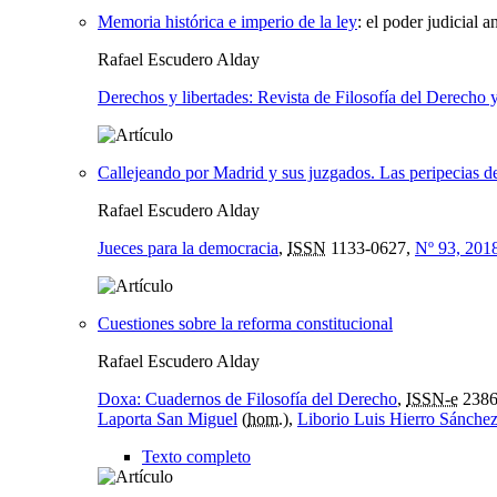
Memoria histórica e imperio de la ley
:
el poder judicial a
Rafael Escudero Alday
Derechos y libertades: Revista de Filosofía del Derecho
Callejeando por Madrid y sus juzgados. Las peripecias de 
Rafael Escudero Alday
Jueces para la democracia
,
ISSN
1133-0627,
Nº 93, 201
Cuestiones sobre la reforma constitucional
Rafael Escudero Alday
Doxa: Cuadernos de Filosofía del Derecho
,
ISSN-e
2386
Laporta San Miguel
(
hom.
),
Liborio Luis Hierro Sánche
Texto completo