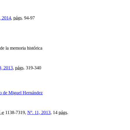
, 2014
,
págs.
94-97
 de la memoria histórica
9, 2013
,
págs.
319-340
aso de Miguel Hernández
-e
1138-7319,
Nº. 11, 2013
, 14
págs.