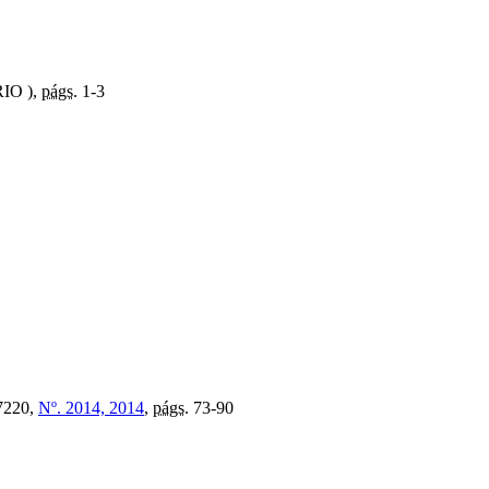
IO ),
págs.
1-3
7220,
Nº. 2014, 2014
,
págs.
73-90