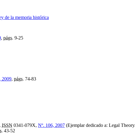
ey de la memoria histórica
9
,
págs.
9-25
, 2009
,
págs.
74-83
,
ISSN
0341-079X,
Nº. 106, 2007
(Ejemplar dedicado a: Legal Theory/
s.
43-52