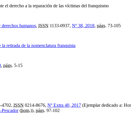
nte el derecho a la reparación de las víctimas del franquismo
 y derechos humanos
,
ISSN
1133-0937,
Nº 38, 2018
,
págs.
73-105
la retirada de la nomenclatura franquista
8
,
págs.
5-15
-4702,
ISSN
0214-8676,
Nº Extra 40, 2017
(Ejemplar dedicado a: Hom
z-Pescador
(
hom.
)),
págs.
97-102