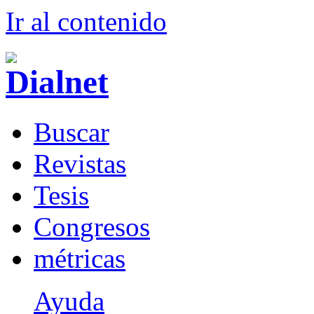
Ir al conteni
d
o
B
uscar
R
evistas
T
esis
Co
n
gresos
m
étricas
Ayuda